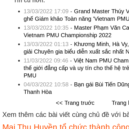
Tin cũ hơn:
13/03/2022 17:09
-
Grand Master Thúy Vâ
ghế Giám khảo Toàn năng 'Vietnam PMU
13/03/2022 10:35
-
Master Phạm Văn Ca
Vietnam PMU Championship 2022
13/03/2022 01:13
-
Khương Minh, Hà Vy,
giải Chuyên gia biểu diễn xuất sắc nhấ
11/03/2022 09:46
-
Việt Nam PMU Champ
thế giới đẳng cấp và uy tín cho thế hệ t
PMU
04/03/2022 10:58
-
Bạn gái Bùi Tiến Dũn
Thanh Hòa
<< Trang truớc
Trang 
Xem thêm các bài viết cùng chủ đề với bài 
Mai Thu Huyền tổ chức thành công