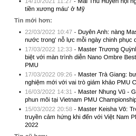
14/10/2021 11:27
-
Mai Thu Huyền hội n
tiền xương máu' ở Mỹ
Tin mới hơn:
22/03/2022 10:47
-
Duyên Anh: nàng Mas
nước trong' nỗ lực mỗi ngày chinh phục
17/03/2022 12:33
-
Master Trương Quỳnh
biệt với màn trình diễn Nano Ombre Best 
PMU
17/03/2022 09:26
-
Master Trà Giang: bư
nghiệm mới với vai trò giám khảo PMU 
16/03/2022 14:31
-
Master Nhung Vũ - 
phun môi tại Vietnam PMU Championshi
15/03/2022 20:58
-
Master Keisha Võ: Tr
truyền cảm hứng khi đến với Việt Nam
2022