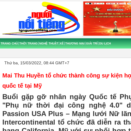
TRANG CHỦ
THỜI TRANG
NGHỆ THUẬT
XẾ
THƯƠNG MẠI
GIẢI TRÍ
DU LỊCH
Thứ ba, 15/03/2022, 08:44 GMT+7
Mai Thu Huyền tổ chức thành công sự kiện họ
quốc tế tại Mỹ
Buổi gặp gỡ nhân ngày Quốc tế Phụ
"Phụ nữ thời đại công nghệ 4.0" 
Passion USA Plus – Mạng lưới Nữ lã
Intercontinental tổ chức đã diễn ra t
bang California, Mỹ với sự phối hợp