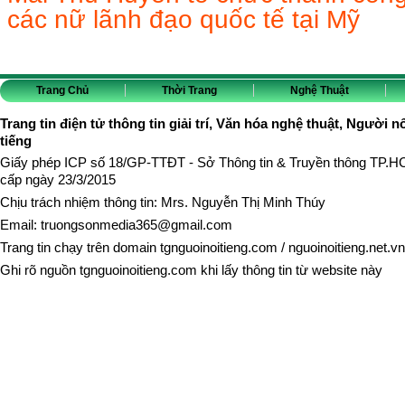
các nữ lãnh đạo quốc tế tại Mỹ
Trang Chủ
Thời Trang
Nghệ Thuật
Trang tin điện tử thông tin giải trí, Văn hóa nghệ thuật, Người n
tiếng
Giấy phép ICP số 18/GP-TTĐT - Sở Thông tin & Truyền thông TP.
cấp ngày 23/3/2015
Chịu trách nhiệm thông tin: Mrs. Nguyễn Thị Minh Thúy
Email:
truongsonmedia365@gmail.com
Trang tin chạy trên domain
tgnguoinoitieng.com
/
nguoinoitieng.net.vn
Ghi rõ nguồn
tgnguoinoitieng.com
khi lấy thông tin từ website này