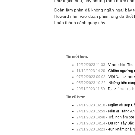
như thạch nhũ, hay những rãnh nước nhỏ 
Đoàn làm phim đã không ngần ngại bày tỏ
Howard nhìn vào đoạn phim, ông đã thốt l
hoàn thành cảnh quay này.
Tin mới hơn:
12/12/2023 11:33
-
Vườn chim Thun
11/12/2023 14:20
-
Chiêm ngưỡng 
07/12/2023 09:08
-
Việt Nam được v
05/12/2023 10:22
-
Những bến cảng
29/11/2023 11:59
-
Địa điểm du lịch
Tin cũ hơn:
24/11/2023 16:18
-
Ngắm vẻ đẹp Cô
24/11/2023 15:59
-
Nên đi Tràng An
24/11/2023 14:48
-
Trải nghiệm bơi
23/11/2023 14:14
-
Du lịch Tây Bắ
22/11/2023 16:23
-
48h khám phá N