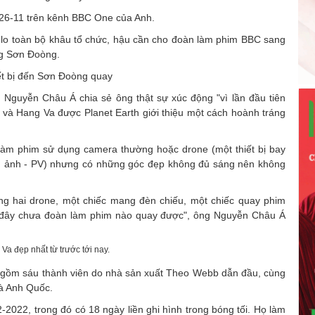
 26-11 trên kênh BBC One của Anh.
ị lo toàn bộ khâu tổ chức, hậu cần cho đoàn làm phim BBC sang
ang Sơn Đoòng.
ết bị đến Sơn Đoòng quay
Nguyễn Châu Á chia sẻ ông thật sự xúc động "vì lần đầu tiên
và Hang Va được Planet Earth giới thiệu một cách hoành tráng
 làm phim sử dụng camera thường hoặc drone (một thiết bị bay
ình ảnh - PV) nhưng có những góc đẹp không đủ sáng nên không
g hai drone, một chiếc mang đèn chiếu, một chiếc quay phim
 đây chưa đoàn làm phim nào quay được", ông Nguyễn Châu Á
a đẹp nhất từ trước tới nay.
gồm sáu thành viên do nhà sản xuất Theo Webb dẫn đầu, cùng
và Anh Quốc.
2-2022, trong đó có 18 ngày liền ghi hình trong bóng tối. Họ làm