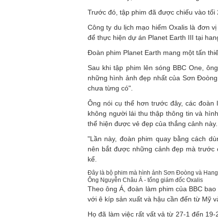
Trước đó, tập phim đã được chiếu vào tối
Công ty du lịch mạo hiểm Oxalis là đơn v
để thực hiện dự án Planet Earth III tại h
Đoàn phim Planet Earth mang một tấn thi
Sau khi tập phim lên sóng BBC One, ông 
những hình ảnh đẹp nhất của Sơn Đoòng 
chưa từng có".
Ông nói cụ thể hơn trước đây, các đoàn
không người lái thu thập thông tin và h
thể hiện được vẻ đẹp của thắng cảnh này.
"Lần này, đoàn phim quay bằng cách dùn
nên bắt được những cảnh đẹp mà trước
kể.
Đây là bộ phim mà hình ảnh Sơn Đoòng và Hang V
Ông Nguyễn Châu Á - tổng giám đốc Oxalis
Theo ông Á, đoàn làm phim của BBC bao 
với ê kíp sản xuất và hậu cần đến từ Mỹ 
Họ đã làm việc rất vất vả từ 27-1 đến 19-