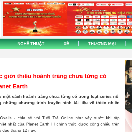
NGHỆ THUẬT
XẾ
THƯƠNG MẠI
 giới thiệu hoành tráng chưa từng có
anet Earth
 một cách hoành tráng chưa từng có trong loạt series nổi
g những chương trình truyền hình tài liệu về thiên nhiên
Oxalis - chia sẻ với Tuổi Trẻ Online như vậy trước khi tập
ệt nhất của Planet Earth III chính thức được công chiếu trên
o đầu tháng 12 này.