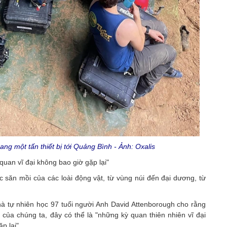
ng một tấn thiết bị tới Quảng Bình - Ảnh: Oxalis
uan vĩ đại không bao giờ gặp lại"
săn mồi của các loài động vật, từ vùng núi đến đại dương, từ
 nhà tự nhiên học 97 tuổi người Anh David Attenborough cho rằng
 của chúng ta, đây có thể là "những kỳ quan thiên nhiên vĩ đại
p lại".