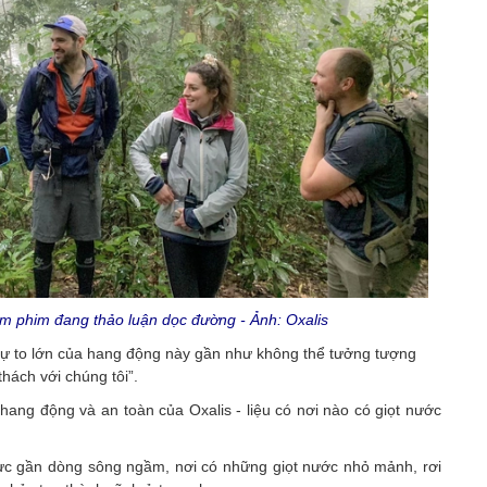
m phim đang thảo luận dọc đường - Ảnh: Oxalis
ự to lớn của hang động này gần như không thể tưởng tượng
hách với chúng tôi”.
ang động và an toàn của Oxalis - liệu có nơi nào có giọt nước
c gần dòng sông ngầm, nơi có những giọt nước nhỏ mảnh, rơi