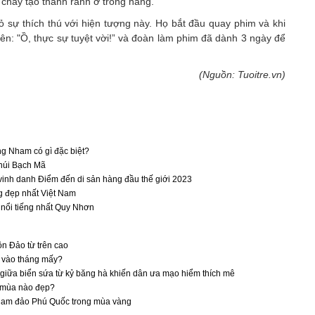
chảy tạo thành rãnh ở trong hang.
 sự thích thú với hiện tượng này. Họ bắt đầu quay phim và khi
ên: "Ồ, thực sự tuyệt vời!” và đoàn làm phim đã dành 3 ngày để
(Nguồn: Tuoitre.vn)
g Nham có gì đặc biệt?
núi Bạch Mã
inh danh Điểm đến di sản hàng đầu thế giới 2023
 đẹp nhất Việt Nam
 nổi tiếng nhất Quy Nhơn
n Đảo từ trên cao
 vào tháng mấy?
 giữa biển sứa từ kỷ băng hà khiến dân ưa mạo hiểm thích mê
c mùa nào đẹp?
am đảo Phú Quốc trong mùa vàng