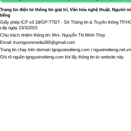
Trang tin điện tử thông tin giải trí, Văn hóa nghệ thuật, Người n
tiếng
Giấy phép ICP số 18/GP-TTĐT - Sở Thông tin & Truyền thông TP.
cấp ngày 23/3/2015
Chịu trách nhiệm thông tin: Mrs. Nguyễn Thị Minh Thúy
Email:
truongsonmedia365@gmail.com
Trang tin chạy trên domain
tgnguoinoitieng.com
/
nguoinoitieng.net.vn
Ghi rõ nguồn
tgnguoinoitieng.com
khi lấy thông tin từ website này