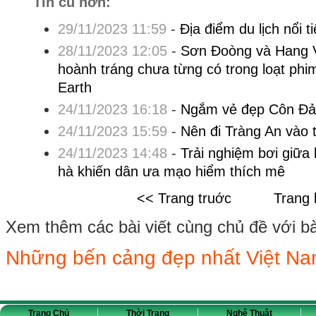
Tin cũ hơn:
29/11/2023 11:59
-
Địa điểm du lịch nổi 
28/11/2023 12:05
-
Sơn Đoòng và Hang V
hoành tráng chưa từng có trong loạt phi
Earth
24/11/2023 16:18
-
Ngắm vẻ đẹp Côn Đảo
24/11/2023 15:59
-
Nên đi Tràng An vào
24/11/2023 14:48
-
Trải nghiệm bơi giữa
hà khiến dân ưa mạo hiểm thích mê
<< Trang truớc
Trang 
Xem thêm các bài viết cùng chủ đề với bài 
Những bến cảng đẹp nhất Việt N
Trang Chủ
Thời Trang
Nghệ Thuật