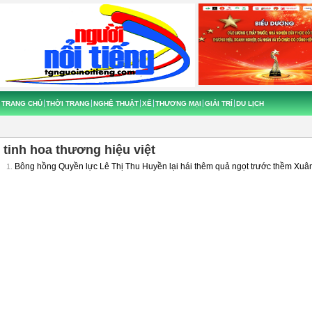
TRANG CHỦ
THỜI TRANG
NGHỆ THUẬT
XẾ
THƯƠNG MẠI
GIẢI TRÍ
DU LỊCH
tinh hoa thương hiệu việt
Bông hồng Quyền lực Lê Thị Thu Huyền lại hái thêm quả ngọt trước thềm Xuâ
1.