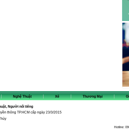
Nghệ Thuật
Xế
Thương Mại
Gi
thuật, Người nổi tiếng
ruyền thông TP.HCM cấp ngày 23/3/2015
Thúy
Hotline:
09