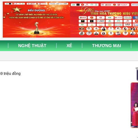
NGHỆ THUẬT
XẾ
THƯƠNG MẠI
69 triệu đồng