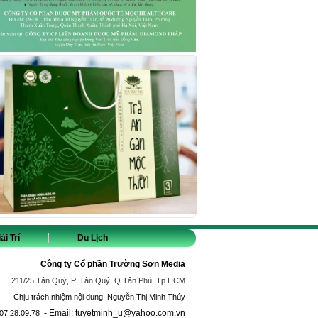
ải Trí
Du Lịch
Công ty Cổ phần Trường Sơn Media
211/25 Tân Quý, P. Tân Quý, Q.Tân Phú, Tp.HCM
Chịu trách nhiệm nội dung: Nguyễn Thị Minh Thúy
- Email: tuyetminh_u@yahoo.com.vn
07.28.09.78