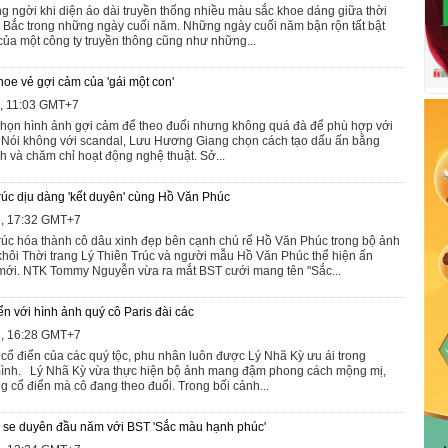
ng ngời khi diện áo dài truyền thống nhiều màu sắc khoe dáng giữa thời
ền Bắc trong những ngày cuối năm. Những ngày cuối năm bận rộn tất bật
 của một công ty truyền thông cũng như những...
e vẻ gợi cảm của 'gái một con'
6, 11:03 GMT+7
họn hình ảnh gợi cảm để theo đuổi nhưng không quá đà để phù hợp với
n". Nói không với scandal, Lưu Hương Giang chọn cách tạo dấu ấn bằng
nh và chăm chỉ hoạt động nghệ thuật. Sở...
rúc dịu dàng 'kết duyên' cùng Hồ Văn Phúc
6, 17:32 GMT+7
rúc hóa thành cô dâu xinh đẹp bên cạnh chú rể Hồ Văn Phúc trong bộ ảnh
 khôi Thời trang Lý Thiên Trúc và người mẫu Hồ Văn Phúc thể hiện ấn
mới. NTK Tommy Nguyễn vừa ra mắt BST cưới mang tên "Sắc...
n với hình ảnh quý cô Paris đài các
6, 16:28 GMT+7
 cổ điển của các quý tộc, phu nhân luôn được Lý Nhã Kỳ ưu ái trong
ình. Lý Nhã Kỳ vừa thực hiện bộ ảnh mang đậm phong cách mộng mị,
g cổ điển mà cô đang theo đuổi. Trong bối cảnh...
c' se duyên đầu năm với BST 'Sắc màu hạnh phúc'