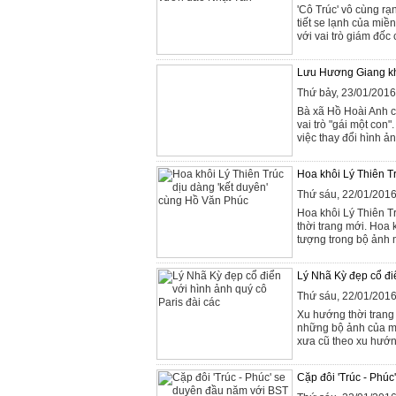
'Cô Trúc' vô cùng rạ
tiết se lạnh của mi
với vai trò giám đốc
Lưu Hương Giang kho
Thứ bảy, 23/01/201
Bà xã Hồ Hoài Anh c
vai trò "gái một co
việc thay đổi hình ả
Hoa khôi Lý Thiên T
Thứ sáu, 22/01/201
Hoa khôi Lý Thiên T
thời trang mới. Hoa
tượng trong bộ ảnh 
Lý Nhã Kỳ đẹp cổ điể
Thứ sáu, 22/01/201
Xu hướng thời trang
những bộ ảnh của m
xưa cũ theo xu hướn
Cặp đôi 'Trúc - Phú