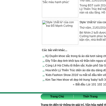
Thứ sáu, 22/01/201
Trong BST cưới 201
Lý Thiên Trúc thể hi
nàn và sâu lắng. Hồ
Style 'chất lừ' của 
Thứ năm, 21/01/201
Bé Nhím 2 tuổi được 
Cường hạnh phúc bên
bận rộn, nhà thiết kế
Các bài viết khác...
Kỳ Duyên khoe sắc trong tà áo dài tươi sáng c
Elly Trần đẹp tinh khôi tựa nữ thần bên ngựa v
Cùng Lê Hà Chiêu tô thắm sắc Xuân phố Sài Gò
Hoa khôi Lý Thiên Trúc diện áo dài dịu dàng đ
'Kids Fashion Show 2016' ra mắt số đầu tiên vớ
Kim Tae Hee khoe vẻ đẹp trẻ trung 'baby' tuổi 3
«
Bắt đầu
Lùi
101
102
1
Trang Chủ
Thời Trang
Trang tin điện tử thông tin giải trí, Văn hóa nghệ 