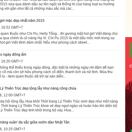
2015 vừa qua đánh dấu sự lên ngôi và thống trị của hàng loạt xu hướng
ng với gần như tất cả những màu sắc mà các...
tgirl mặc đẹp nhất năm 2015
6, 16:52 GMT+7
quen thuộc như Chi Pu, Helly Tống... thì gương mặt hot girl Việt đáng chú
a qua chính là cô nàng Hạ Vi. Chi Pu 2015 là một dấu mốc mới trong sự
ot girl Việt đình đám nhất. Nếu như phong cách street...
cho ngày đông ấm
6, 16:20 GMT+7
 không thể thiếu trong ngày đông, đặc biệt là những ngày rét đậm để bạn
o cổ mà còn sở hữu phong cách cổ điển, thanh lịch và nữ tính. Mùa thu
lọ - item quen thuộc đã trở lại sàn diễn...
 Lý Thiên Trúc đẹp lộng lẫy như nàng công chúa
16, 12:00 GMT+7
dạ hội lộng lẫy, Hoa khôi Thời trang Lý Thiên Trúc xinh đẹp như một nàng
 Thời trang Lý Thiên Trúc khoe vẻ đẹp ngọt ngào và hoàn hảo khi diện bộ
ý Thiên Trúc đẹp tinh khôi trong bộ váy. Hoa...
'nàng xuân' đa sắc giữa vườn đào Nhật Tân
16, 10:25 GMT+7