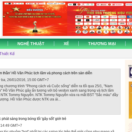
NGHỆ THUẬT
XẾ
THƯƠNG MẠI
Thiết Kế
m thần' Hồ Văn Phúc lịch lãm và phong cách trên sàn diễn
 ba, 26/01/2016, 15:00 GMT+7
ng chương trình "Phong cách và Cuộc sống" diễn ra tối qua 25/1, "Nam
n" Hồ Văn Phúc gây ấn tượng với bộ veston xanh sang trọng và lịch lãm
 NTK Tommy Nguyễn. NTK Tommy Nguyễn vừa ra mắt BST "Sắc màu" đầy
tượng. Hồ Văn Phúc được NTK ưa ái...
hát sáng trong bóng tối 'gây sốt' giới trẻ
, 14:49 GMT+7
 tóc nhuộm "hot" nhất tại các salon tóc trên thế giới cũng như mạng xã