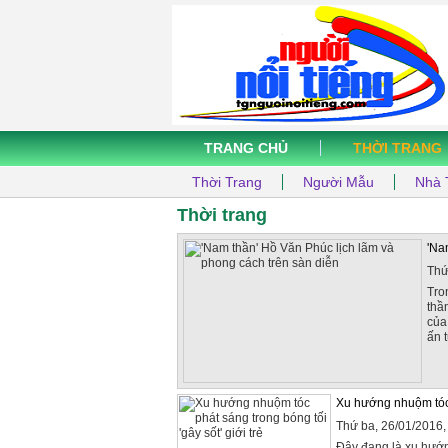
TRANG CHỦ
THỜI TRANG
Thời Trang
Người Mẫu
Nhà 
Thời trang
'Na
Thứ
Tro
thầ
của
ấn 
Xu hướng nhuộm tóc p
Thứ ba, 26/01/2016
Đây đang là xu hướng