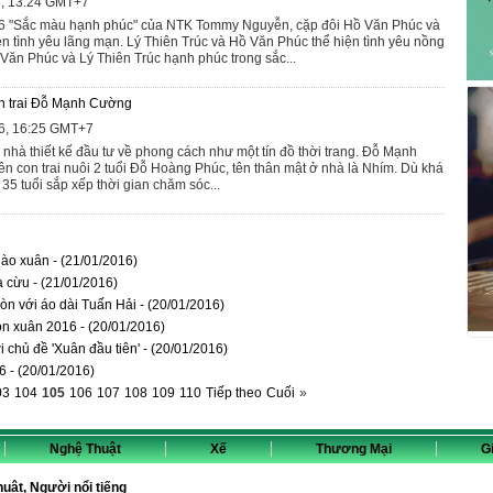
6, 13:24 GMT+7
6 "Sắc màu hạnh phúc" của NTK Tommy Nguyễn, cặp đôi Hồ Văn Phúc và
ện tình yêu lãng mạn. Lý Thiên Trúc và Hồ Văn Phúc thể hiện tình yêu nồng
 Văn Phúc và Lý Thiên Trúc hạnh phúc trong sắc...
con trai Đỗ Mạnh Cường
6, 16:25 GMT+7
nhà thiết kế đầu tư về phong cách như một tín đồ thời trang. Đỗ Mạnh
 con trai nuôi 2 tuổi Đỗ Hoàng Phúc, tên thân mật ở nhà là Nhím. Dù khá
 35 tuổi sắp xếp thời gian chăm sóc...
hào xuân - (21/01/2016)
à cừu - (21/01/2016)
n với áo dài Tuấn Hải - (20/01/2016)
ón xuân 2016 - (20/01/2016)
i chủ đề 'Xuân đầu tiên' - (20/01/2016)
6 - (20/01/2016)
03
104
105
106
107
108
109
110
Tiếp theo
Cuối
»
Nghệ Thuật
Xế
Thương Mại
Gi
thuật, Người nổi tiếng