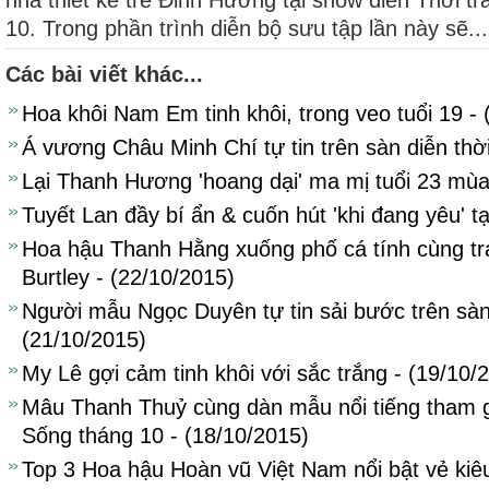
nhà thiết kế trẻ Đinh Hương tại show diễn Thời t
10. Trong phần trình diễn bộ sưu tập lần này sẽ...
Các bài viết khác...
Hoa khôi Nam Em tinh khôi, trong veo tuổi 19 - 
Á vương Châu Minh Chí tự tin trên sàn diễn thời
Lại Thanh Hương 'hoang dại' ma mị tuổi 23 mùa
Tuyết Lan đầy bí ẩn & cuốn hút 'khi đang yêu' t
Hoa hậu Thanh Hằng xuống phố cá tính cùng t
Burtley - (22/10/2015)
Người mẫu Ngọc Duyên tự tin sải bước trên sàn 
(21/10/2015)
My Lê gợi cảm tinh khôi với sắc trắng - (19/10/
Mâu Thanh Thuỷ cùng dàn mẫu nổi tiếng tham g
Sống tháng 10 - (18/10/2015)
Top 3 Hoa hậu Hoàn vũ Việt Nam nổi bật vẻ kiêu