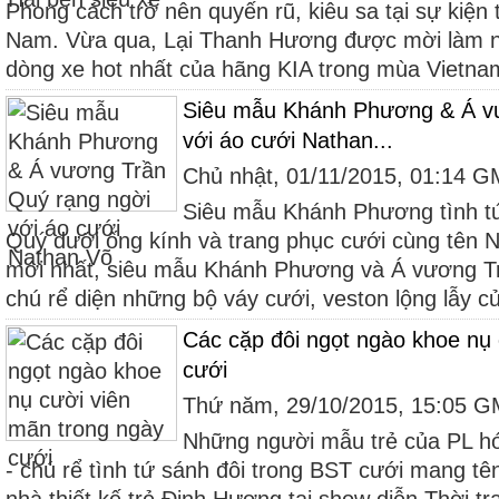
Phong cách trở nên quyến rũ, kiêu sa tại sự kiện t
Nam. Vừa qua, Lại Thanh Hương được mời làm 
dòng xe hot nhất của hãng KIA trong mùa Vietnam
Siêu mẫu Khánh Phương & Á vư
với áo cưới Nathan...
Chủ nhật, 01/11/2015, 01:14 
Siêu mẫu Khánh Phương tình t
Quý dưới ống kính và trang phục cưới cùng tên 
mới nhất, siêu mẫu Khánh Phương và Á vương T
chú rể diện những bộ váy cưới, veston lộng lẫy củ
Các cặp đôi ngọt ngào khoe nụ 
cưới
Thứ năm, 29/10/2015, 15:05 
Những người mẫu trẻ của PL hó
- chú rể tình tứ sánh đôi trong BST cưới mang