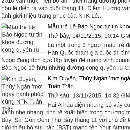
2010 vẫn thực hiện bộ ảnh thời trang đường phố 
hôn lễ diễn ra vào cuối tháng 11, Diễm Hương vẫn
ảnh giới thiệu trang phục của NTK Lê...
Mẫu trẻ Lê Bảo Ngọc tự tin kh
Thứ bảy, 14/11/2015, 00:14 G
Là một trong 3 người mẫu trẻ đ
Hàn Quốc tham gia cuộc thi tìm 
Ngọc đang tích cực tập luyện để mang vinh quan
Bảo Ngọc sở hữu những đường cong quyến rũ Cô
Kim Duyên, Thúy Ngân 'mơ ngà
Tuấn Trần
Thứ sáu, 13/11/2015, 14:32 G
Hai Á hậu diện những bộ váy cư
xanh nhẹ nhàng, tinh tế xuất hiện trong chương 
Bảy. Sài Gòn Đêm Thứ Bảy tháng 11 với chủ đề
giới thiệu bộ sưu tập (BST) mang tên Your Autumn