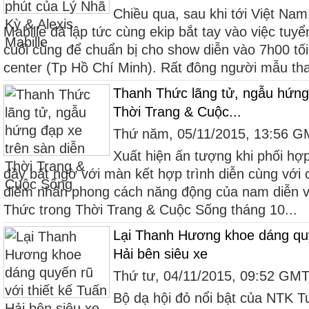
Chiều qua, sau khi tới Việt Nam,
Mabille đã lập tức cùng ekip bắt tay vào việc tu
cuối cùng để chuẩn bị cho show diễn vào 7h00 tố
center (Tp Hồ Chí Minh). Rất đông người mẫu tha
Thanh Thức lãng tử, ngẫu hứng 
Thời Trang & Cuộc...
Thứ năm, 05/11/2015, 13:56 
Xuất hiện ấn tượng khi phối hợp
đầy bất ngờ với màn kết hợp trình diễn cùng với 
điểm nhấn phong cách năng động của nam diễn v
Thức trong Thời Trang & Cuộc Sống tháng 10...
Lại Thanh Hương khoe dáng quy
Hải bên siêu xe
Thứ tư, 04/11/2015, 09:52 GM
Bộ dạ hội đỏ nổi bật của NTK T