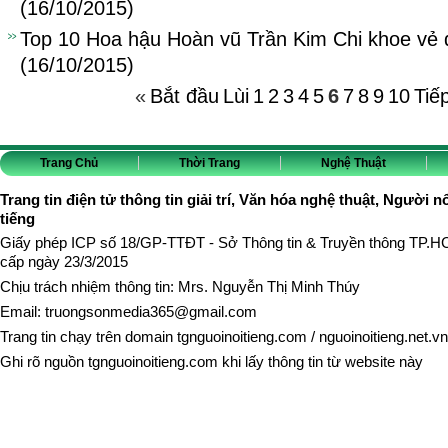
(16/10/2015)
Top 10 Hoa hậu Hoàn vũ Trần Kim Chi khoe vẻ 
(16/10/2015)
«
Bắt đầu
Lùi
1
2
3
4
5
6
7
8
9
10
Tiế
Trang Chủ
Thời Trang
Nghệ Thuật
Trang tin điện tử thông tin giải trí, Văn hóa nghệ thuật, Người n
tiếng
Giấy phép ICP số 18/GP-TTĐT - Sở Thông tin & Truyền thông TP.
cấp ngày 23/3/2015
Chịu trách nhiệm thông tin: Mrs. Nguyễn Thị Minh Thúy
Email:
truongsonmedia365@gmail.com
Trang tin chạy trên domain
tgnguoinoitieng.com
/
nguoinoitieng.net.vn
Ghi rõ nguồn
tgnguoinoitieng.com
khi lấy thông tin từ website này