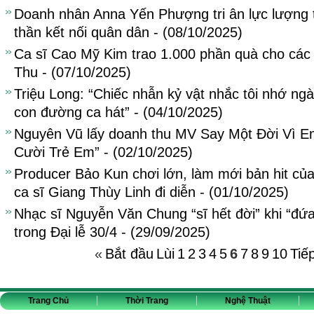
Doanh nhân Anna Yến Phượng tri ân lực lượng t
thần kết nối quân dân - (08/10/2025)
Ca sĩ Cao Mỹ Kim trao 1.000 phần quà cho các 
Thu - (07/10/2025)
Triệu Long: “Chiếc nhẫn kỷ vật nhắc tôi nhớ ng
con đường ca hát” - (04/10/2025)
Nguyên Vũ lấy doanh thu MV Say Một Đời Vì E
Cười Trẻ Em” - (02/10/2025)
Producer Bảo Kun chơi lớn, làm mới bản hit c
ca sĩ Giang Thùy Linh đi diễn - (01/10/2025)
Nhạc sĩ Nguyễn Văn Chung “sĩ hết đời” khi “đứa 
trong Đại lễ 30/4 - (29/09/2025)
«
Bắt đầu
Lùi
1
2
3
4
5
6
7
8
9
10
Tiế
Trang Chủ
Thời Trang
Nghệ Thuật