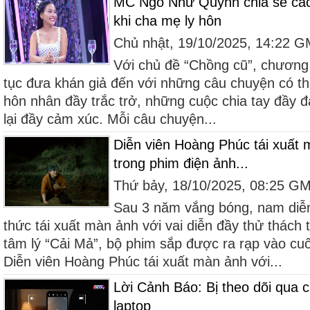
MC Ngô Như Quỳnh chia sẻ cách 
khi cha mẹ ly hôn
Chủ nhật, 19/10/2025, 14:22 
Với chủ đề “Chồng cũ”, chương 
tục đưa khán giả đến với những câu chuyện có t
hôn nhân đầy trắc trở, những cuộc chia tay đầy 
lại đầy cảm xúc. Mỗi câu chuyện...
Diễn viên Hoàng Phúc tái xuất 
trong phim điện ảnh...
Thứ bảy, 18/10/2025, 08:25 G
Sau 3 năm vắng bóng, nam diễ
thức tái xuất màn ảnh với vai diễn đầy thử thách 
tâm lý “Cải Mả”, bộ phim sắp được ra rạp vào cu
Diễn viên Hoàng Phúc tái xuất màn ảnh với...
Lời Cảnh Báo: Bị theo dõi qua 
laptop