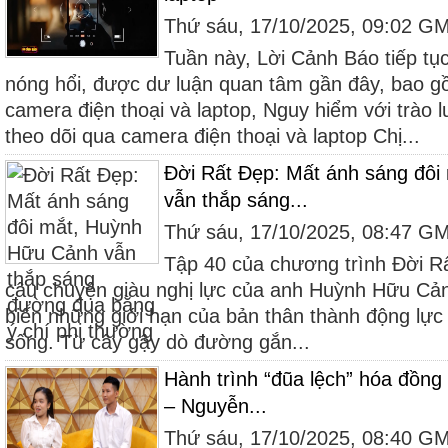
Thứ sáu, 17/10/2025, 09:02 G
Tuần này, Lời Cảnh Báo tiếp tụ
nóng hổi, được dư luận quan tâm gần đây, bao gồ
camera điện thoại và laptop, Nguy hiểm với trào 
theo dõi qua camera điện thoại và laptop Chị...
Đời Rất Đẹp: Mất ánh sáng đô
vẫn thắp sáng...
Thứ sáu, 17/10/2025, 08:47 G
Tập 40 của chương trình Đời Rấ
câu chuyện giàu nghị lực của anh Huỳnh Hữu Cản
biến những giới hạn của bản thân thành động lực
sống. Từ cây gậy dò đường gắn...
Hành trình “đũa lệch” hóa đồng
– Nguyễn...
Thứ sáu, 17/10/2025, 08:40 G