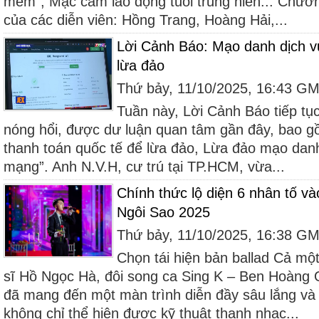
mềm”, Mặc cảm lao động tuổi trung niên... Chươn
của các diễn viên: Hồng Trang, Hoàng Hải,...
Lời Cảnh Báo: Mạo danh dịch v
lừa đảo
Thứ bảy, 11/10/2025, 16:43 G
Tuần này, Lời Cảnh Báo tiếp tụ
nóng hổi, được dư luận quan tâm gần đây, bao g
thanh toán quốc tế để lừa đảo, Lừa đảo mạo danh
mạng”. Anh N.V.H, cư trú tại TP.HCM, vừa...
Chính thức lộ diện 6 nhân tố 
Ngôi Sao 2025
Thứ bảy, 11/10/2025, 16:38 G
Chọn tái hiện bản ballad Cả mộ
sĩ Hồ Ngọc Hà, đôi song ca Sing K – Ben Hoàng 
đã mang đến một màn trình diễn đầy sâu lắng và 
không chỉ thể hiện được kỹ thuật thanh nhạc...