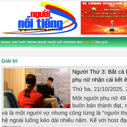
TRANG CHỦ
THỜI TRANG
NGHỆ THUẬT
XẾ
THƯƠNG MẠI
GIẢI TRÍ
DU LỊCH
Giải trí
Người Thứ 3: Bắt cá 
phụ nữ nhận cái kết ê
Thứ ba, 21/10/2025,
Một người phụ nữ 49 
buôn bán thành đạt, 
và là một người vợ nhưng cũng từng là “người th
hệ ngoài luồng kéo dài nhiều năm. Kể với host đ