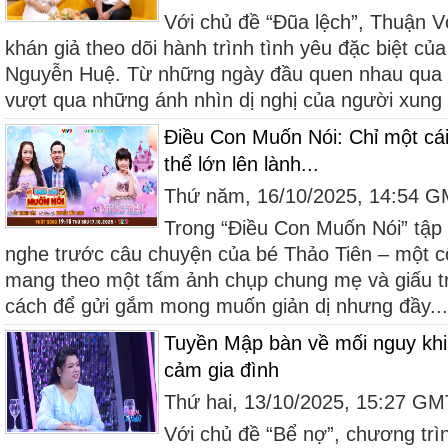
Với chủ đề “Đũa lệch”, Thuận 
khán giả theo dõi hành trình tình yêu đặc biệt củ
Nguyễn Huệ. Từ những ngày đầu quen nhau qua 
vượt qua những ánh nhìn dị nghị của người xung 
Điều Con Muốn Nói: Chỉ một cái 
thể lớn lên lành...
Thứ năm, 16/10/2025, 14:54 
Trong “Điều Con Muốn Nói” tập 1
nghe trước câu chuyện của bé Thảo Tiên – một cô
mang theo một tấm ảnh chụp chung mẹ và giấu t
cách để gửi gắm mong muốn giản dị nhưng đầy...
Tuyền Mập bàn về mối nguy khi 
cảm gia đình
Thứ hai, 13/10/2025, 15:27 G
Với chủ đề “Bể nợ”, chương tr