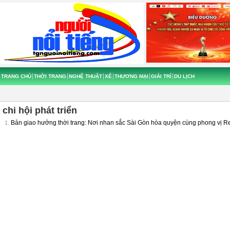
TRANG CHỦ
THỜI TRANG
NGHỆ THUẬT
XẾ
THƯƠNG MẠI
GIẢI TRÍ
DU LỊCH
chi hội phát triển
Bản giao hưởng thời trang: Nơi nhan sắc Sài Gòn hòa quyện cùng phong vị Ret
1.