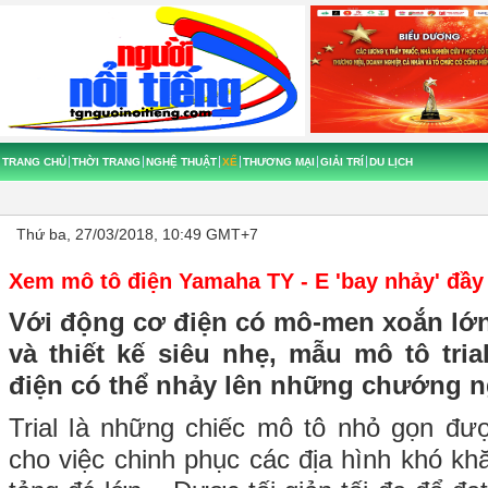
TRANG CHỦ
THỜI TRANG
NGHỆ THUẬT
XẾ
THƯƠNG MẠI
GIẢI TRÍ
DU LỊCH
Thứ ba, 27/03/2018, 10:49 GMT+7
Xem mô tô điện Yamaha TY - E 'bay nhảy' đầ
Với động cơ điện có mô-men xoắn lớn
và thiết kế siêu nhẹ, mẫu mô tô tri
điện có thể nhảy lên những chướng ng
Trial là những chiếc mô tô nhỏ gọn đượ
cho việc chinh phục các địa hình khó kh