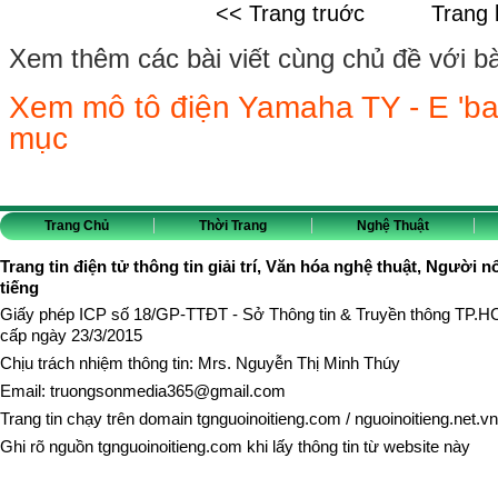
<< Trang truớc
Trang 
Xem thêm các bài viết cùng chủ đề với bài 
Xem mô tô điện Yamaha TY - E 'ba
mục
Trang Chủ
Thời Trang
Nghệ Thuật
Trang tin điện tử thông tin giải trí, Văn hóa nghệ thuật, Người n
tiếng
Giấy phép ICP số 18/GP-TTĐT - Sở Thông tin & Truyền thông TP.
cấp ngày 23/3/2015
Chịu trách nhiệm thông tin: Mrs. Nguyễn Thị Minh Thúy
Email:
truongsonmedia365@gmail.com
Trang tin chạy trên domain
tgnguoinoitieng.com
/
nguoinoitieng.net.vn
Ghi rõ nguồn
tgnguoinoitieng.com
khi lấy thông tin từ website này