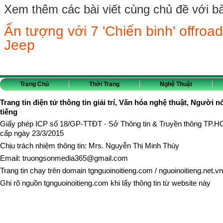
Xem thêm các bài viết cùng chủ đề với bài 
Ấn tượng với 7 'Chiến binh' offroa
Jeep
Trang Chủ
Thời Trang
Nghệ Thuật
Trang tin điện tử thông tin giải trí, Văn hóa nghệ thuật, Người n
tiếng
Giấy phép ICP số 18/GP-TTĐT - Sở Thông tin & Truyền thông TP.
cấp ngày 23/3/2015
Chịu trách nhiệm thông tin: Mrs. Nguyễn Thị Minh Thúy
Email:
truongsonmedia365@gmail.com
Trang tin chạy trên domain
tgnguoinoitieng.com
/
nguoinoitieng.net.vn
Ghi rõ nguồn
tgnguoinoitieng.com
khi lấy thông tin từ website này