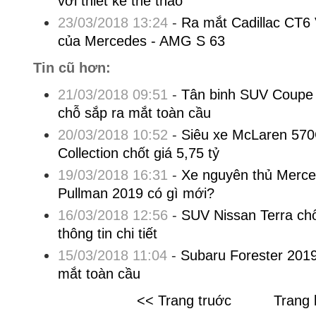
với thiết kế thể thao
23/03/2018 13:24
-
Ra mắt Cadillac CT6 V
của Mercedes - AMG S 63
Tin cũ hơn:
21/03/2018 09:51
-
Tân binh SUV Coupe 
chỗ sắp ra mắt toàn cầu
20/03/2018 10:52
-
Siêu xe McLaren 57
Collection chốt giá 5,75 tỷ
19/03/2018 16:31
-
Xe nguyên thủ Merc
Pullman 2019 có gì mới?
16/03/2018 12:56
-
SUV Nissan Terra chố
thông tin chi tiết
15/03/2018 11:04
-
Subaru Forester 2019
mắt toàn cầu
<< Trang truớc
Trang 