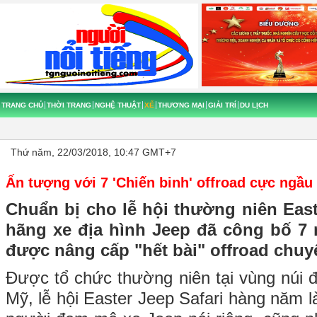
TRANG CHỦ
THỜI TRANG
NGHỆ THUẬT
XẾ
THƯƠNG MẠI
GIẢI TRÍ
DU LỊCH
Thứ năm, 22/03/2018, 10:47 GMT+7
Ấn tượng với 7 'Chiến binh' offroad cực ngầu
Chuẩn bị cho lễ hội thường niên East
hãng xe địa hình Jeep đã công bố 7
được nâng cấp "hết bài" offroad chuy
Được tổ chức thường niên tại vùng núi 
Mỹ, lễ hội Easter Jeep Safari hàng năm l