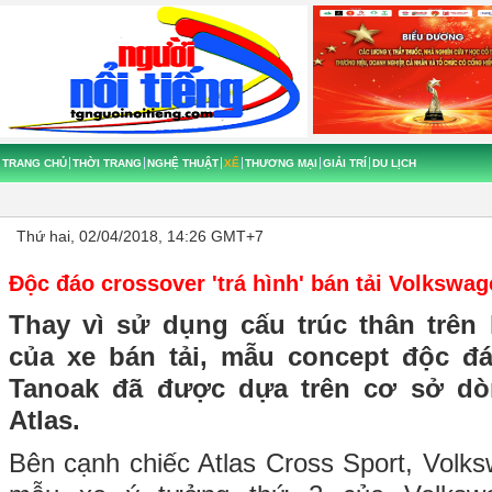
TRANG CHỦ
THỜI TRANG
NGHỆ THUẬT
XẾ
THƯƠNG MẠI
GIẢI TRÍ
DU LỊCH
Thứ hai, 02/04/2018, 14:26 GMT+7
Độc đáo crossover 'trá hình' bán tải Volkswa
Thay vì sử dụng cấu trúc thân trên
của xe bán tải, mẫu concept độc đ
Tanoak đã được dựa trên cơ sở dò
Atlas.
Bên cạnh chiếc Atlas Cross Sport, Volks