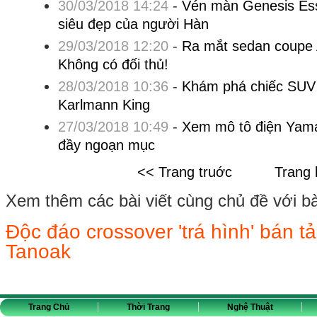
30/03/2018 14:24
-
Vén màn Genesis Ess
siêu đẹp của người Hàn
29/03/2018 12:20
-
Ra mắt sedan coupe 
Không có đối thủ!
28/03/2018 10:36
-
Khám phá chiếc SUV t
Karlmann King
27/03/2018 10:49
-
Xem mô tô điện Yama
đầy ngoạn mục
<< Trang truớc
Trang 
Xem thêm các bài viết cùng chủ đề với bài 
Độc đáo crossover 'trá hình' bán t
Tanoak
Trang Chủ
Thời Trang
Nghệ Thuật