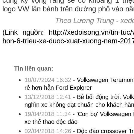
cũng kỳ vọng rằng sẽ có khoảng 1 triệ
logo VW lăn bánh trên đường phố vào n
Theo Lương Trung - xedo
(Link nguồn:
http://xedoisong.vn/tin-tuc
hon-6-trieu-xe-duoc-xuat-xuong-nam-201
Tin liên quan:
10/07/2024 16:32
-
Volkswagen Teramont 
rẻ hơn hẳn Ford Explorer
13/12/2018 12:41
-
Bê bối động trời: Vo
nghìn xe không đạt chuẩn cho khách hà
19/04/2018 11:34
-
'Con bọ' Volkswagen B
xe thể thao độc đáo
02/04/2018 14:26
-
Độc đáo crossover 'tr