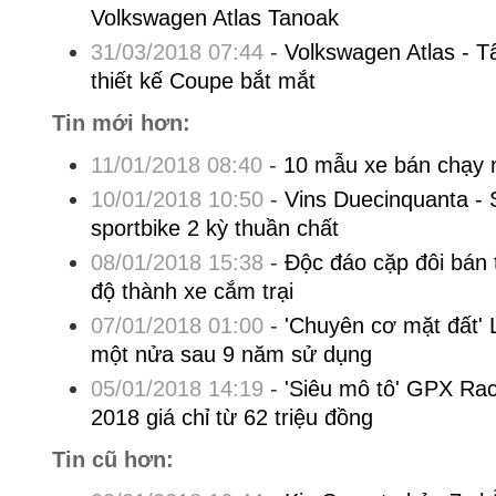
Volkswagen Atlas Tanoak
31/03/2018 07:44
-
Volkswagen Atlas - T
thiết kế Coupe bắt mắt
Tin mới hơn:
11/01/2018 08:40
-
10 mẫu xe bán chạy 
10/01/2018 10:50
-
Vins Duecinquanta - 
sportbike 2 kỳ thuần chất
08/01/2018 15:38
-
Độc đáo cặp đôi bán 
độ thành xe cắm trại
07/01/2018 01:00
-
'Chuyên cơ mặt đất' 
một nửa sau 9 năm sử dụng
05/01/2018 14:19
-
'Siêu mô tô' GPX R
2018 giá chỉ từ 62 triệu đồng
Tin cũ hơn: