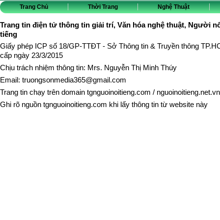
Trang Chủ
Thời Trang
Nghệ Thuật
Trang tin điện tử thông tin giải trí, Văn hóa nghệ thuật, Người n
tiếng
Giấy phép ICP số 18/GP-TTĐT - Sở Thông tin & Truyền thông TP.
cấp ngày 23/3/2015
Chịu trách nhiệm thông tin: Mrs. Nguyễn Thị Minh Thúy
Email:
truongsonmedia365@gmail.com
Trang tin chạy trên domain
tgnguoinoitieng.com
/
nguoinoitieng.net.vn
Ghi rõ nguồn
tgnguoinoitieng.com
khi lấy thông tin từ website này