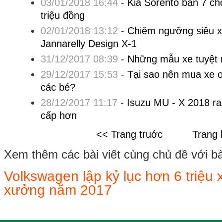
03/01/2018 16:44
-
Kia Sorento bản 7 chỗ
triệu đồng
02/01/2018 13:12
-
Chiêm ngưỡng siêu xe
Jannarelly Design X-1
31/12/2017 08:39
-
Những mẫu xe tuyệt 
29/12/2017 15:53
-
Tại sao nên mua xe o
các bé?
28/12/2017 11:17
-
Isuzu MU - X 2018 ra 
cấp hơn
<< Trang truớc
Trang 
Xem thêm các bài viết cùng chủ đề với bài 
Volkswagen lập kỷ lục hơn 6 triệu
xưởng năm 2017