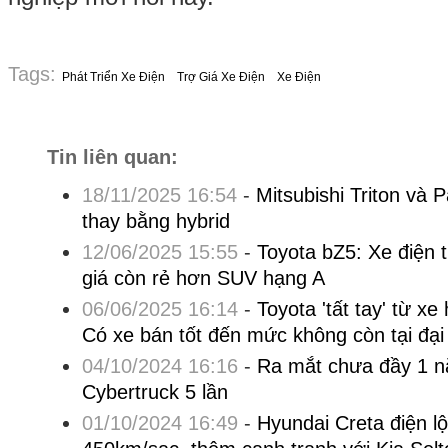
Tags:
Phát Triển Xe Điện
Trợ Giá Xe Điện
Xe Điện
Tin liên quan:
18/11/2025 16:54
-
Mitsubishi Triton và P
thay bằng hybrid
12/06/2025 15:55
-
Toyota bZ5: Xe điện 
giá còn rẻ hơn SUV hạng A
06/06/2025 16:14
-
Toyota 'tất tay' từ xe
Có xe bán tốt đến mức không còn tại đại 
04/10/2024 16:16
-
Ra mắt chưa đầy 1 nă
Cybertruck 5 lần
01/10/2024 16:49
-
Hyundai Creta điện lộ