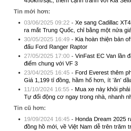
450km/sạc, thêm cạnh tranh với Kia Selt
Tin mới hơn:
03/06/2025 09:22
-
Xe sang Cadillac XT4 
ra mắt Trung Quốc, chỉ bằng một nửa giá
30/05/2025 16:49
-
Kia hoàn thiện bản o
đấu Ford Ranger Raptor
27/05/2025 17:00
-
VinFast EC Van lần đầ
điểm chung với VF 3
23/04/2025 16:45
-
Ford Everest thêm ph
Giá 1,199 tỉ đồng, hầm hố hơn, ít 'ăn' d
11/10/2024 16:55
-
Mua xe này khỏi phải
Tự đổi động cơ ngay trong nhà, nhanh nh
Tin cũ hơn:
19/09/2024 16:45
-
Honda Dream 2025 r
đồng hồ mới, về Việt Nam dễ trên trăm t