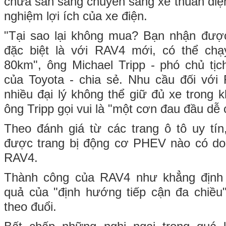
chưa sẵn sàng chuyển sang xe thuần điệ
nghiệm lợi ích của xe điện.
"Tại sao lại không mua? Bạn nhận được
đặc biệt là với RAV4 mới, có thể chạ
80km", ông Michael Tripp - phó chủ tịc
của Toyota - chia sẻ. Nhu cầu đối v
nhiều đại lý không thể giữ đủ xe trong 
ông Tripp gọi vui là "một cơn đau đầu dễ 
Theo đánh giá từ các trang ô tô uy tí
được trang bị động cơ PHEV nào có d
RAV4.
Thành công của RAV4 như khẳng định
quả của "định hướng tiếp cận đa chiều
theo đuổi.