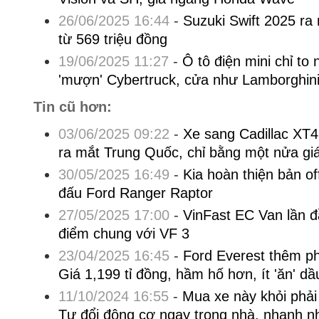
26/06/2025 16:44
-
Suzuki Swift 2025 ra 
từ 569 triệu đồng
19/06/2025 11:27
-
Ô tô điện mini chỉ to 
'mượn' Cybertruck, cửa như Lamborghin
Tin cũ hơn:
03/06/2025 09:22
-
Xe sang Cadillac XT4 
ra mắt Trung Quốc, chỉ bằng một nửa giá
30/05/2025 16:49
-
Kia hoàn thiện bản o
đấu Ford Ranger Raptor
27/05/2025 17:00
-
VinFast EC Van lần đầ
điểm chung với VF 3
23/04/2025 16:45
-
Ford Everest thêm ph
Giá 1,199 tỉ đồng, hầm hố hơn, ít 'ăn' d
11/10/2024 16:55
-
Mua xe này khỏi phải
Tự đổi động cơ ngay trong nhà, nhanh nh