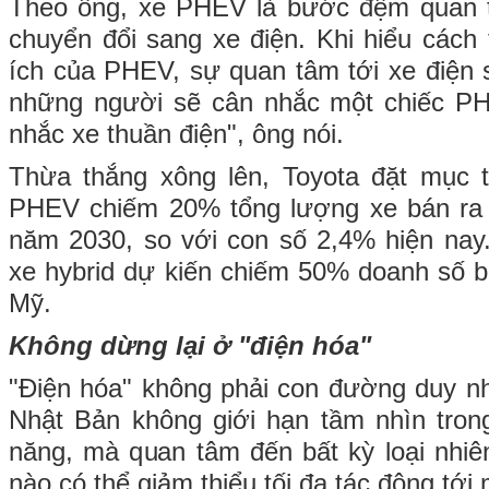
Theo ông, xe PHEV là bước đệm quan tr
chuyển đổi sang xe điện. Khi hiểu cách 
ích của PHEV, sự quan tâm tới xe điện s
những người sẽ cân nhắc một chiếc P
nhắc xe thuần điện", ông nói.
Thừa thắng xông lên, Toyota đặt mục 
PHEV chiếm 20% tổng lượng xe bán ra t
năm 2030, so với con số 2,4% hiện nay
xe hybrid dự kiến chiếm 50% doanh số 
Mỹ.
Không dừng lại ở "điện hóa"
"Điện hóa" không phải con đường duy nh
Nhật Bản không giới hạn tầm nhìn tron
năng, mà quan tâm đến bất kỳ loại nhiê
nào có thể giảm thiểu tối đa tác động tới