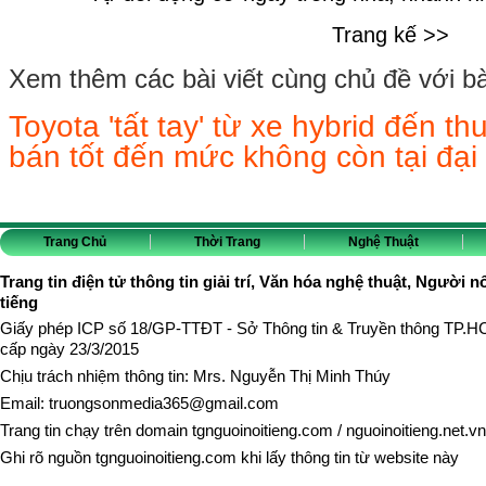
Trang kế >>
Xem thêm các bài viết cùng chủ đề với bài 
Toyota 'tất tay' từ xe hybrid đến t
bán tốt đến mức không còn tại đại 
Trang Chủ
Thời Trang
Nghệ Thuật
Trang tin điện tử thông tin giải trí, Văn hóa nghệ thuật, Người n
tiếng
Giấy phép ICP số 18/GP-TTĐT - Sở Thông tin & Truyền thông TP.
cấp ngày 23/3/2015
Chịu trách nhiệm thông tin: Mrs. Nguyễn Thị Minh Thúy
Email:
truongsonmedia365@gmail.com
Trang tin chạy trên domain
tgnguoinoitieng.com
/
nguoinoitieng.net.vn
Ghi rõ nguồn
tgnguoinoitieng.com
khi lấy thông tin từ website này