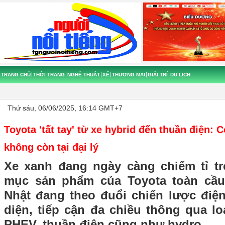
TRANG CHỦ
THỜI TRANG
NGHỆ THUẬT
XẾ
THƯƠNG MẠI
GIẢI TRÍ
DU LỊCH
Thứ sáu, 06/06/2025, 16:14 GMT+7
Toyota 'tất tay' từ xe hybrid đến thuần điện: 
không còn tại đại lý
Xe xanh đang ngày càng chiếm tỉ t
mục sản phẩm của Toyota toàn cầu
Nhật đang theo đuổi chiến lược điệ
diện, tiếp cận đa chiều thông qua l
PHEV, thuần điện cũng như hydro.