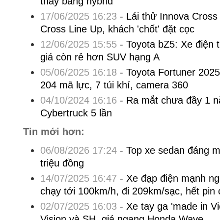
thay bằng hybrid
17/06/2025 16:23
-
Lái thử Innova Cross 
Cross Line Up, khách 'chốt' đặt cọc
12/06/2025 15:55
-
Toyota bZ5: Xe điện 
giá còn rẻ hơn SUV hạng A
05/06/2025 16:18
-
Toyota Fortuner 2025
204 mã lực, 7 túi khí, camera 360
04/10/2024 16:16
-
Ra mắt chưa đầy 1 nă
Cybertruck 5 lần
Tin mới hơn:
06/08/2026 17:24
-
Top xe sedan đáng m
triệu đồng
14/07/2025 16:47
-
Xe đạp điện mạnh ng
chạy tới 100km/h, đi 209km/sạc, hết pin 
02/07/2025 16:03
-
Xe tay ga 'made in V
Vision và SH, giá ngang Honda Wave