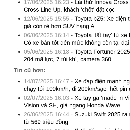
17/06/2025 16:23
-
Lái thử Innova Cross 
Cross Line Up, khách 'chốt' đặt cọc
12/06/2025 15:55
-
Toyota bZ5: Xe điện 
giá còn rẻ hơn SUV hạng A
06/06/2025 16:14
-
Toyota 'tất tay' từ xe
Có xe bán tốt đến mức không còn tại đại 
05/06/2025 16:18
-
Toyota Fortuner 2025
204 mã lực, 7 túi khí, camera 360
Tin cũ hơn:
14/07/2025 16:47
-
Xe đạp điện mạnh ng
chạy tới 100km/h, đi 209km/sạc, hết pin 
02/07/2025 16:03
-
Xe tay ga 'made in V
Vision và SH, giá ngang Honda Wave
26/06/2025 16:44
-
Suzuki Swift 2025 ra 
từ 569 triệu đồng