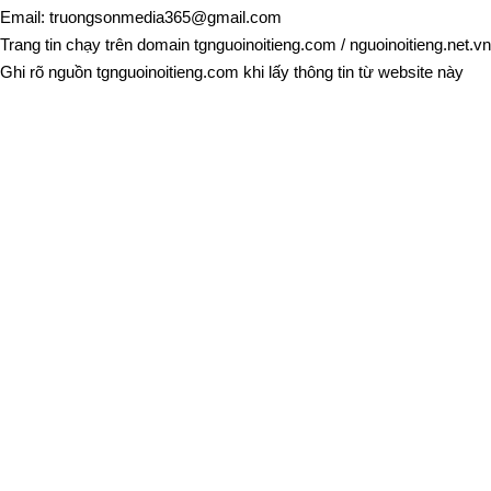
Email:
truongsonmedia365@gmail.com
Trang tin chạy trên domain
tgnguoinoitieng.com
/
nguoinoitieng.net.vn
Ghi rõ nguồn
tgnguoinoitieng.com
khi lấy thông tin từ website này