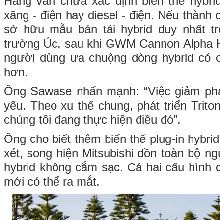
Hãng vẫn chưa xác định biến thể hybri
xăng - điện hay diesel - điện. Nếu thành 
sở hữu mẫu bán tải hybrid duy nhất tr
trường Úc, sau khi GWM Cannon Alpha H
người dùng ưa chuộng dòng hybrid có 
hơn.
Ông Sawase nhấn mạnh: “Việc giảm phát
yếu. Theo xu thế chung, phát triển Triton
chúng tôi đang thực hiện điều đó”.
Ông cho biết thêm biến thể plug-in hybr
xét, song hiện Mitsubishi dồn toàn bộ n
hybrid không cắm sạc. Cả hai cấu hình
mới có thể ra mắt.