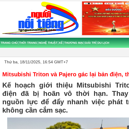
TRANG CHỦ
THỜI TRANG
NGHỆ THUẬT
XẾ
THƯƠNG MẠI
GIẢI TRÍ
DU LỊCH
Thứ ba, 18/11/2025, 16:54 GMT+7
Mitsubishi Triton và Pajero gác lại bản điện, 
Kế hoạch giới thiệu Mitsubishi Tri
điện đã bị hoãn vô thời hạn. Tha
nguồn lực để đẩy nhanh việc phát tr
không cần cắm sạc.