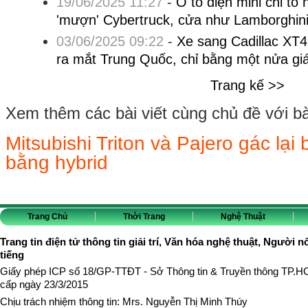
19/06/2025 11:27
-
Ô tô điện mini chỉ to 
'mượn' Cybertruck, cửa như Lamborghin
03/06/2025 09:22
-
Xe sang Cadillac XT4 
ra mắt Trung Quốc, chỉ bằng một nửa giá
Trang kế >>
Xem thêm các bài viết cùng chủ đề với bài 
Mitsubishi Triton và Pajero gác lại 
bằng hybrid
Trang Chủ
Thời Trang
Nghệ Thuật
Trang tin điện tử thông tin giải trí, Văn hóa nghệ thuật, Người n
tiếng
Giấy phép ICP số 18/GP-TTĐT - Sở Thông tin & Truyền thông TP.
cấp ngày 23/3/2015
Chịu trách nhiệm thông tin: Mrs. Nguyễn Thị Minh Thúy