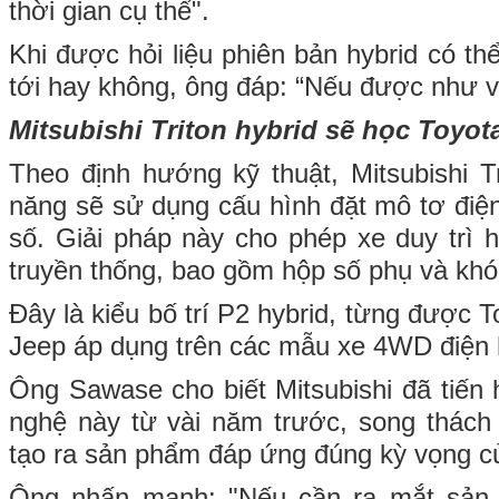
thời gian cụ thể".
Khi được hỏi liệu phiên bản hybrid có th
tới hay không, ông đáp: “Nếu được như vậy
Mitsubishi Triton hybrid sẽ học Toyot
Theo định hướng kỹ thuật, Mitsubishi Tr
năng sẽ sử dụng cấu hình đặt mô tơ điệ
số. Giải pháp này cho phép xe duy trì
truyền thống, bao gồm hộp số phụ và khóa
Đây là kiểu bố trí P2 hybrid, từng được 
Jeep áp dụng trên các mẫu xe 4WD điện 
Ông Sawase cho biết Mitsubishi đã tiến
nghệ này từ vài năm trước, song thách 
tạo ra sản phẩm đáp ứng đúng kỳ vọng c
Ông nhấn mạnh: "Nếu cần ra mắt sản 