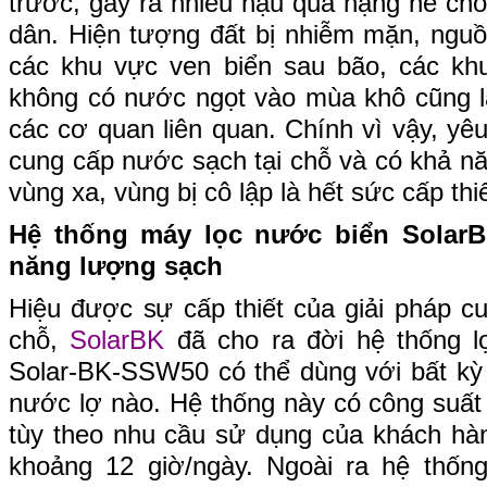
trước, gây ra nhiều hậu quả nặng nề ch
dân. Hiện tượng đất bị nhiễm mặn, nguồ
các khu vực ven biển sau bão, các khu
không có nước ngọt vào mùa khô cũng l
các cơ quan liên quan. Chính vì vậy, yê
cung cấp nước sạch tại chỗ và có khả n
vùng xa, vùng bị cô lập là hết sức cấp thiế
Hệ thống máy lọc nước biển SolarB
năng lượng sạch
Hiệu được sự cấp thiết của giải pháp c
chỗ,
SolarBK
đã cho ra đời hệ thống l
Solar-BK-SSW50 có thể dùng với bất kỳ
nước lợ nào. Hệ thống này có công suất lọ
tùy theo nhu cầu sử dụng của khách hà
khoảng 12 giờ/ngày. Ngoài ra hệ thống