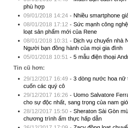
phù hợp
09/01/2018 14:24
-
Nhiều smartphone giả
08/01/2018 17:12
-
Sức mạnh công nghệ 
loạt sản phẩm mới của Rene
08/01/2018 10:31
-
Dịch vụ chuyển nhà 
Người bạn đồng hành của mọi gia đình
05/01/2018 10:51
-
5 mẫu điện thoại Andr
Tin cũ hơn:
29/12/2017 16:49
-
3 dòng nước hoa nữ t
cuốn các quý cô
29/12/2017 16:26
-
Uomo Salvatore Ferr
cho sự độc nhất, sang trọng của nam giớ
28/12/2017 15:50
-
Sheraton Sài Gòn mừ
chương trình ẩm thực hấp dẫn
26/12/2017 17:09
-
Zacy đồng loạt chuyể