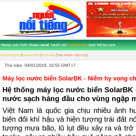
TRANG CHỦ
THỜI TRANG
NGHỆ THUẬT
XẾ
THƯƠNG MẠI
GIẢI TRÍ
DU LỊCH
Doanh Nghiệp
Doanh Nhân
Khỏe-Đẹp
Sản Phẩm - Dịch Vụ
Thứ năm, 04/01/2018, 10:55 GMT+7
Máy lọc nước biển SolarBK - Niềm hy vọng c
Hệ thống máy lọc nước biển SolarBK 
nước sạch hàng đầu cho vùng ngập m
Việt Nam là quốc gia chịu nhiều ảnh 
biến đổi khí hậu và hiện tượng trái đất n
tượng mưa bão, lũ lụt đều xảy ra và tr