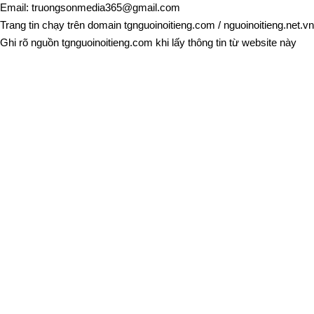
Email:
truongsonmedia365@gmail.com
Trang tin chạy trên domain
tgnguoinoitieng.com
/
nguoinoitieng.net.vn
Ghi rõ nguồn
tgnguoinoitieng.com
khi lấy thông tin từ website này