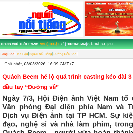
TRANG CHỦ
THỜI TRANG
NGHỆ THUẬT
XẾ
THƯƠNG MẠI
GIẢI TRÍ
DU LỊCH
Làng Sao
Hoa Hậu
Người Nổi Tiếng
Đường Đến Sao
Chủ nhật, 08/03/2026, 16:09 GMT+7
Quách Beem hé lộ quá trình casting kéo dài 3
đầu tay “Đường về”
Ngày 7/3, Hội Điện ảnh Việt Nam tổ 
Văn phòng Đại diện phía Nam và Tr
Dịch vụ Điện ảnh tại TP HCM. Sự kiệ
đạo, nghệ sĩ và nhà làm phim, trong
Quách Beem - người vừa hoàn thành