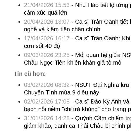
21/04/2026 15:53
-
Như Hảo tiết lộ từng
cảm xúc quá lớn
20/04/2026 13:07
-
Ca sĩ Trân Oanh tiết 
nghề và kiếm tiền chân chính
17/04/2026 16:17
-
Ca sĩ Trân Oanh: Kh
cơn sốt 40 độ
09/03/2026 23:25
-
Mối quan hệ giữa N
Châu Ngọc Tiên khiến khán giả tò mò
Tin cũ hơn:
03/02/2026 08:32
-
NSƯT Đại Nghĩa lưu 
Chuyện Tình mùa 9 điều này
02/02/2026 17:08
-
Ca sĩ Đào Kỳ Anh và
bạch nỗi niềm "chi trả khủng" cho trang 
31/01/2026 14:28
-
Quỳnh Cầm chiếm trọ
giám khảo, danh ca Thái Châu bị chinh p