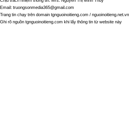
Chịu trách nhiệm thông tin: Mrs. Nguyễn Thị Minh Thúy
Email:
truongsonmedia365@gmail.com
Trang tin chạy trên domain
tgnguoinoitieng.com
/
nguoinoitieng.net.vn
Ghi rõ nguồn
tgnguoinoitieng.com
khi lấy thông tin từ website này