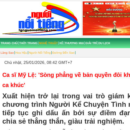
TRANG CHỦ
THỜI TRANG
NGHỆ THUẬT
XẾ
THƯƠNG MẠI
GIẢI TRÍ
DU LỊCH
Làng Sao
Hoa Hậu
Người Nổi Tiếng
Đường Đến Sao
Chủ nhật, 25/01/2026, 08:42 GMT+7
Ca sĩ Mỹ Lệ: 'Sòng phẳng về bản quyền đôi k
ca khúc'
Xuất hiện trở lại trong vai trò giá
chương trình Người Kể Chuyện Tình n
tiếp tục ghi dấu ấn bởi sự điềm đạ
chia sẻ thẳng thắn, giàu trải nghiệm.