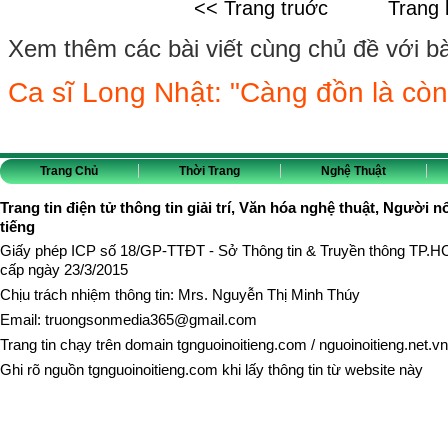
<< Trang truớc
Trang 
Xem thêm các bài viết cùng chủ đề với bài 
Ca sĩ Long Nhật: "Càng đồn là còn
Trang Chủ
Thời Trang
Nghệ Thuật
Trang tin điện tử thông tin giải trí, Văn hóa nghệ thuật, Người n
tiếng
Giấy phép ICP số 18/GP-TTĐT - Sở Thông tin & Truyền thông TP.
cấp ngày 23/3/2015
Chịu trách nhiệm thông tin: Mrs. Nguyễn Thị Minh Thúy
Email:
truongsonmedia365@gmail.com
Trang tin chạy trên domain
tgnguoinoitieng.com
/
nguoinoitieng.net.vn
Ghi rõ nguồn
tgnguoinoitieng.com
khi lấy thông tin từ website này