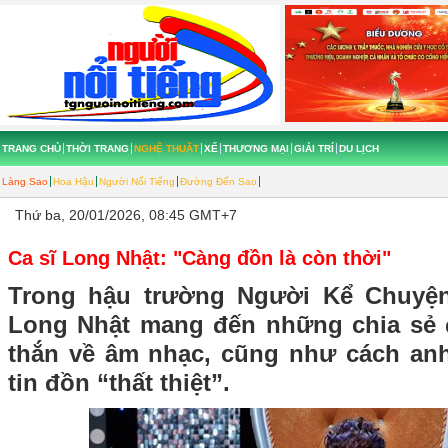
TRANG CHỦ
THỜI TRANG
NGHỆ THUẬT
XẾ
THƯƠNG MẠI
GIẢI TRÍ
DU LỊCH
Làng Sao
Hoa Hậu
Người Nổi Tiếng
Đường Đến Sao
Thứ ba, 20/01/2026, 08:45 GMT+7
Ca sĩ Long Nhật: "Càng đồn là còn thời"
Trong hậu trường Người Kể Chuyện
Long Nhật mang đến những chia sẻ 
thắn về âm nhạc, cũng như cách an
tin đồn “thất thiệt”.