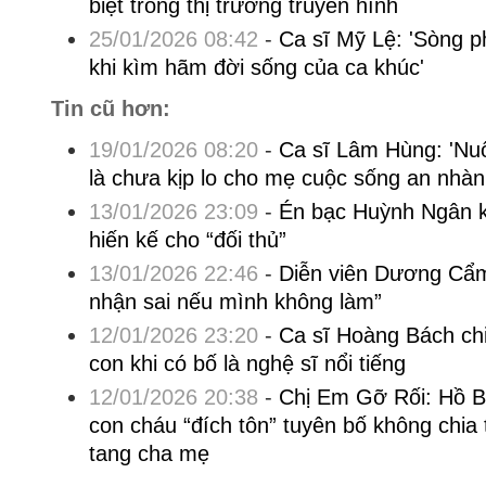
biệt trong thị trường truyền hình
25/01/2026 08:42
-
Ca sĩ Mỹ Lệ: 'Sòng p
khi kìm hãm đời sống của ca khúc'
Tin cũ hơn:
19/01/2026 08:20
-
Ca sĩ Lâm Hùng: 'Nuối
là chưa kịp lo cho mẹ cuộc sống an nhàn
13/01/2026 23:09
-
Én bạc Huỳnh Ngân 
hiến kế cho “đối thủ”
13/01/2026 22:46
-
Diễn viên Dương Cẩm
nhận sai nếu mình không làm”
12/01/2026 23:20
-
Ca sĩ Hoàng Bách ch
con khi có bố là nghệ sĩ nổi tiếng
12/01/2026 20:38
-
Chị Em Gỡ Rối: Hồ B
con cháu “đích tôn” tuyên bố không chia 
tang cha mẹ