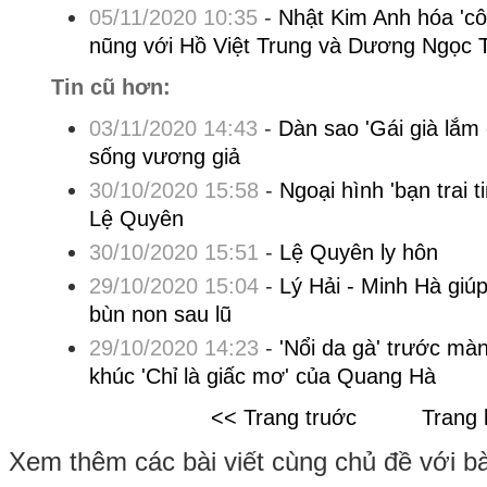
05/11/2020 10:35
-
Nhật Kim Anh hóa 'cô
nũng với Hồ Việt Trung và Dương Ngọc 
Tin cũ hơn:
03/11/2020 14:43
-
Dàn sao 'Gái già lắm 
sống vương giả
30/10/2020 15:58
-
Ngoại hình 'bạn trai t
Lệ Quyên
30/10/2020 15:51
-
Lệ Quyên ly hôn
29/10/2020 15:04
-
Lý Hải - Minh Hà giú
bùn non sau lũ
29/10/2020 14:23
-
'Nổi da gà' trước mà
khúc 'Chỉ là giấc mơ' của Quang Hà
<< Trang truớc
Trang 
Xem thêm các bài viết cùng chủ đề với bài 