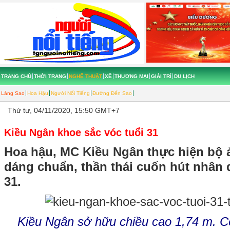
TRANG CHỦ
THỜI TRANG
NGHỆ THUẬT
XẾ
THƯƠNG MẠI
GIẢI TRÍ
DU LỊCH
Làng Sao
Hoa Hậu
Người Nổi Tiếng
Đường Đến Sao
Thứ tư, 04/11/2020, 15:50 GMT+7
Kiều Ngân khoe sắc vóc tuổi 31
Hoa hậu, MC Kiều Ngân thực hiện bộ 
dáng chuẩn, thần thái cuốn hút nhân d
31.
Kiều Ngân sở hữu chiều cao 1,74 m. Cô