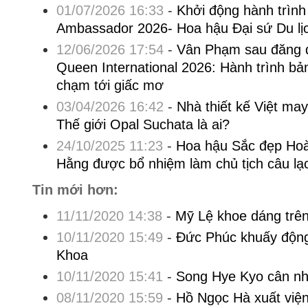
01/07/2026 16:33
-
Khởi động hành trình
Ambassador 2026- Hoa hậu Đại sứ Du lị
12/06/2026 17:54
-
Vân Phạm sau đăng 
Queen International 2026: Hành trình bản
chạm tới giấc mơ
03/04/2026 16:42
-
Nhà thiết kế Việt m
Thế giới Opal Suchata là ai?
24/10/2025 11:23
-
Hoa hậu Sắc đẹp Ho
Hằng được bổ nhiệm làm chủ tịch câu lạc
Tin mới hơn:
11/11/2020 14:38
-
Mỹ Lệ khoe dáng trên
10/11/2020 15:49
-
Đức Phúc khuấy động
Khoa
10/11/2020 15:41
-
Song Hye Kyo cân nhắ
08/11/2020 15:59
-
Hồ Ngọc Hà xuất việ