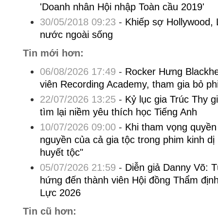
'Doanh nhân Hội nhập Toàn cầu 2019'
30/05/2018 09:23
-
Khiếp sợ Hollywood, 
nước ngoài sống
Tin mới hơn:
06/08/2026 17:49
-
Rocker Hưng Blackhea
viên Recording Academy, tham gia bỏ p
22/07/2026 13:25
-
Kỷ lục gia Trúc Thy 
tìm lại niềm yêu thích học Tiếng Anh
10/07/2026 09:00
-
Khi tham vọng quyền l
nguyền của cả gia tộc trong phim kinh dị
huyết tộc"
05/07/2026 21:59
-
Diễn giả Danny Võ: 
hứng đến thành viên Hội đồng Thẩm đị
Lực 2026
Tin cũ hơn: