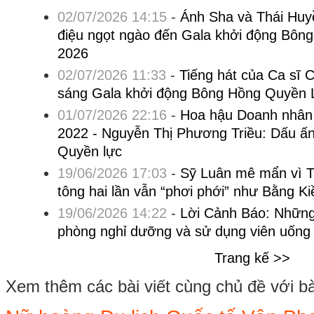
02/07/2026 14:15
-
Ánh Sha và Thái Huy
điệu ngọt ngào đến Gala khởi động Bôn
2026
02/07/2026 11:33
-
Tiếng hát của Ca sĩ 
sáng Gala khởi động Bông Hồng Quyền 
01/07/2026 22:16
-
Hoa hậu Doanh nhân
2022 - Nguyễn Thị Phương Triều: Dấu ấ
Quyền lực
19/06/2026 17:03
-
Sỹ Luân mê mẩn vì 
tông hai lần vẫn “phơi phới” như Bằng Ki
19/06/2026 14:22
-
Lời Cảnh Báo: Những r
phòng nghỉ dưỡng và sử dụng viên uống 
Trang kế >>
Xem thêm các bài viết cùng chủ đề với bài 