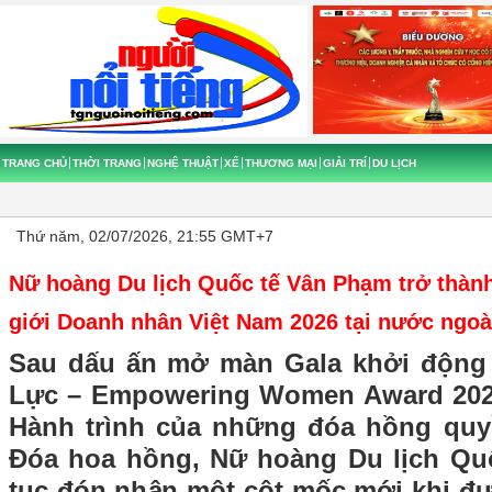
TRANG CHỦ
THỜI TRANG
NGHỆ THUẬT
XẾ
THƯƠNG MẠI
GIẢI TRÍ
DU LỊCH
Thứ năm, 02/07/2026, 21:55 GMT+7
Nữ hoàng Du lịch Quốc tế Vân Phạm trở thàn
giới Doanh nhân Việt Nam 2026 tại nước ngoà
Sau dấu ấn mở màn Gala khởi độn
Lực – Empowering Women Award 2026
Hành trình của những đóa hồng quy
Đóa hoa hồng, Nữ hoàng Du lịch Qu
tục đón nhận một cột mốc mới khi đ