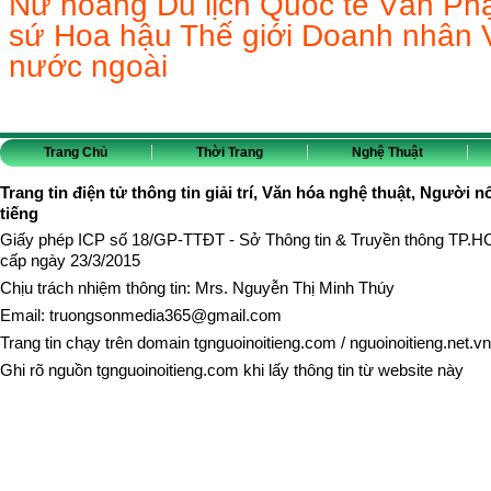
Nữ hoàng Du lịch Quốc tế Vân Phạ
sứ Hoa hậu Thế giới Doanh nhân V
nước ngoài
Trang Chủ
Thời Trang
Nghệ Thuật
Trang tin điện tử thông tin giải trí, Văn hóa nghệ thuật, Người n
tiếng
Giấy phép ICP số 18/GP-TTĐT - Sở Thông tin & Truyền thông TP.
cấp ngày 23/3/2015
Chịu trách nhiệm thông tin: Mrs. Nguyễn Thị Minh Thúy
Email:
truongsonmedia365@gmail.com
Trang tin chạy trên domain
tgnguoinoitieng.com
/
nguoinoitieng.net.vn
Ghi rõ nguồn
tgnguoinoitieng.com
khi lấy thông tin từ website này