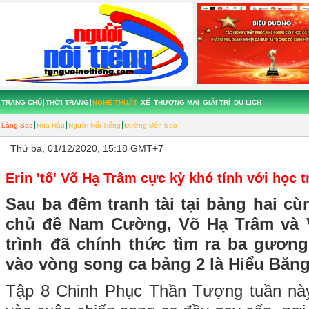
TRANG CHỦ
THỜI TRANG
NGHỆ THUẬT
XẾ
THƯƠNG MẠI
GIẢI TRÍ
DU LỊCH
Làng Sao
Hoa Hậu
Người Nổi Tiếng
Đường Đến Sao
Thứ ba, 01/12/2020, 15:18 GMT+7
Erin 'tố' Võ Hạ Trâm cực kỳ khó tính với học t
Sau ba đêm tranh tài tại bảng hai c
chủ đề Nam Cường, Võ Hạ Trâm và
trình đã chính thức tìm ra ba gươn
vào vòng song ca bảng 2 là Hiểu Băng,
Tập 8 Chinh Phục Thần Tượng tuần nà