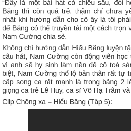
“Đây là một bài hát có chiều sâu, đòi h
Băng thì còn quá trẻ, thậm chí chưa y
nhất khi hướng dẫn cho cô ấy là tôi ph
để Băng có thể truyền tải một cách trọn 
Nam Cường chia sẻ.
Không chỉ hướng dẫn Hiểu Băng luyện tậ
câu hát, Nam Cường còn động viên học tr
vì anh sẽ hy sinh làm nền để cô toả sá
biệt, Nam Cường thổ lộ bản thân rất tự ti
cặp song ca rất mạnh là trong bảng 2 
giọng ca trẻ Lê Huy, ca sĩ Võ Hạ Trâm và t
Clip Chồng xa – Hiểu Băng (Tập 5):