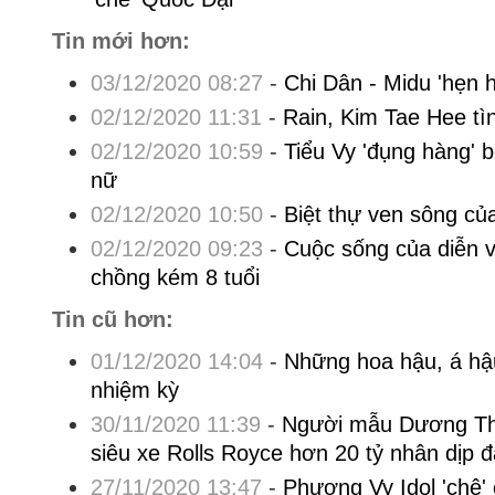
Tin mới hơn:
03/12/2020 08:27
-
Chi Dân - Midu 'hẹn 
02/12/2020 11:31
-
Rain, Kim Tae Hee tì
02/12/2020 10:59
-
Tiểu Vy 'đụng hàng' 
nữ
02/12/2020 10:50
-
Biệt thự ven sông củ
02/12/2020 09:23
-
Cuộc sống của diễn v
chồng kém 8 tuổi
Tin cũ hơn:
01/12/2020 14:04
-
Những hoa hậu, á hậ
nhiệm kỳ
30/11/2020 11:39
-
Người mẫu Dương Th
siêu xe Rolls Royce hơn 20 tỷ nhân dịp đ
27/11/2020 13:47
-
Phương Vy Idol 'chê'