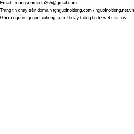
Email:
truongsonmedia365@gmail.com
Trang tin chạy trên domain
tgnguoinoitieng.com
/
nguoinoitieng.net.vn
Ghi rõ nguồn
tgnguoinoitieng.com
khi lấy thông tin từ website này