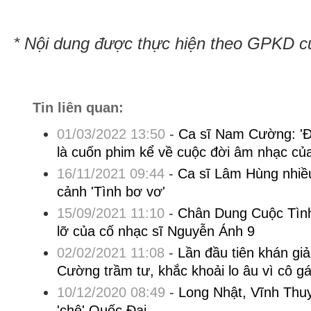
* Nội dung được thực hiện theo GPKD 
Tin liên quan:
01/03/2022 13:50
-
Ca sĩ Nam Cường: '
là cuốn phim kể về cuộc đời âm nhạc của 
16/11/2021 09:44
-
Ca sĩ Lâm Hùng nhiều
cảnh 'Tình bơ vơ'
15/09/2021 11:10
-
Chân Dung Cuộc Tình
lỡ của cố nhạc sĩ Nguyễn Ánh 9
02/02/2021 11:08
-
Lần đầu tiên khán gi
Cường trầm tư, khắc khoải lo âu vì cô gá
10/12/2020 08:49
-
Long Nhật, Vĩnh Thu
'chê' Quốc Đại