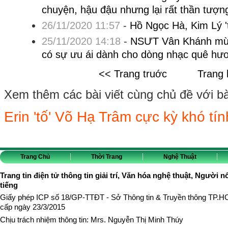
chuyện, hậu đậu nhưng lại rất thần tượn
26/11/2020 11:57
-
Hồ Ngọc Hà, Kim Lý 't
25/11/2020 14:18
-
NSƯT Vân Khánh mừng
có sự ưu ái dành cho dòng nhạc quê hư
<< Trang truớc
Trang 
Xem thêm các bài viết cùng chủ đề với bài 
Erin 'tố' Võ Hạ Trâm cực kỳ khó tín
Trang Chủ
Thời Trang
Nghệ Thuật
Trang tin điện tử thông tin giải trí, Văn hóa nghệ thuật, Người n
tiếng
Giấy phép ICP số 18/GP-TTĐT - Sở Thông tin & Truyền thông TP.
cấp ngày 23/3/2015
Chịu trách nhiệm thông tin: Mrs. Nguyễn Thị Minh Thúy