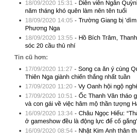
18/09/2020 15:31
-
Diễn viên Ngân Quỳnh
năm tháng khó quên làm nên tên tuổi
18/09/2020 14:05
-
Trường Giang bị 'dìm
Phương Nga
18/09/2020 13:55
-
Hồ Bích Trâm, Thanh
sóc 20 cầu thủ nhí
Tin cũ hơn:
17/09/2020 11:27
-
Song ca ăn ý cùng Q
Thiên Nga giành chiến thắng nhất tuần
17/09/2020 11:20
-
Vy Oanh hội ngộ ngh
17/09/2020 10:51
-
Ốc Thanh Vân tháo g
và con gái về việc hâm mộ thần tượng 
16/09/2020 13:34
-
Châu Ngọc Hiếu: “Thà
ở gameshow đều là động lực để cố gắng
16/09/2020 08:54
-
Nhật Kim Anh thân th