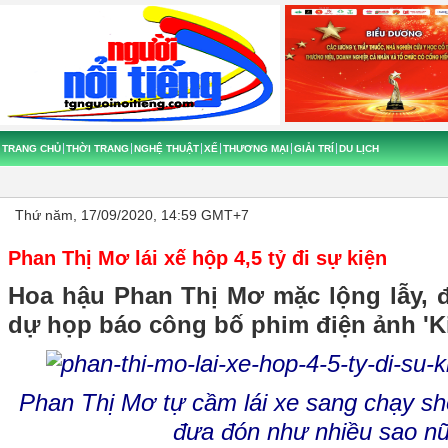
TRANG CHỦ
THỜI TRANG
NGHỆ THUẬT
XẾ
THƯƠNG MẠI
GIẢI TRÍ
DU LỊCH
Thứ năm, 17/09/2020, 14:59 GMT+7
Phan Thị Mơ lái xế hộp 4,5 tỷ đi sự kiện
Hoa hậu Phan Thị Mơ mặc lộng lẫy,
dự họp báo công bố phim điện ảnh 'Kiề
Phan Thị Mơ tự cầm lái xe sang chạy sh
đưa đón như nhiều sao nữ