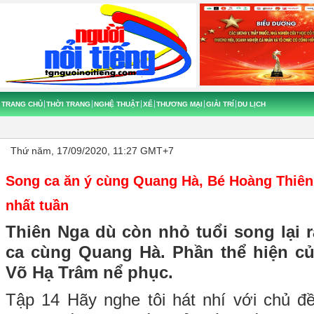
TRANG CHỦ
THỜI TRANG
NGHỆ THUẬT
XẾ
THƯƠNG MẠI
GIẢI TRÍ
DU LỊCH
Thứ năm, 17/09/2020, 11:27 GMT+7
Song ca ăn ý cùng Quang Hà, Bé Hoàng Thiên
nhất tuần
Thiên Nga dù còn nhỏ tuổi song lại r
ca cùng Quang Hà. Phần thể hiện của
Võ Hạ Trâm nể phục.
Tập 14 Hãy nghe tôi hát nhí với chủ 