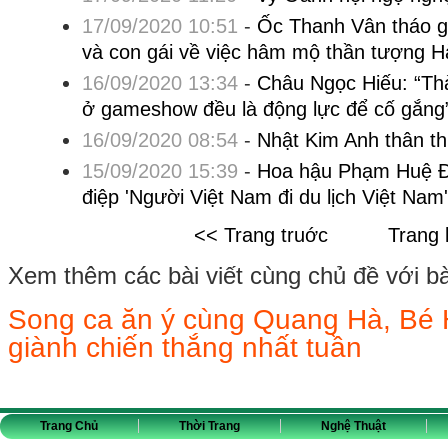
17/09/2020 10:51
-
Ốc Thanh Vân tháo g
và con gái về việc hâm mộ thần tượng 
16/09/2020 13:34
-
Châu Ngọc Hiếu: “Thà
ở gameshow đều là động lực để cố gắng
16/09/2020 08:54
-
Nhật Kim Anh thân th
15/09/2020 15:39
-
Hoa hậu Phạm Huệ Đ
điệp 'Người Việt Nam đi du lịch Việt Nam'
<< Trang truớc
Trang 
Xem thêm các bài viết cùng chủ đề với bài 
Song ca ăn ý cùng Quang Hà, Bé
giành chiến thắng nhất tuần
Trang Chủ
Thời Trang
Nghệ Thuật