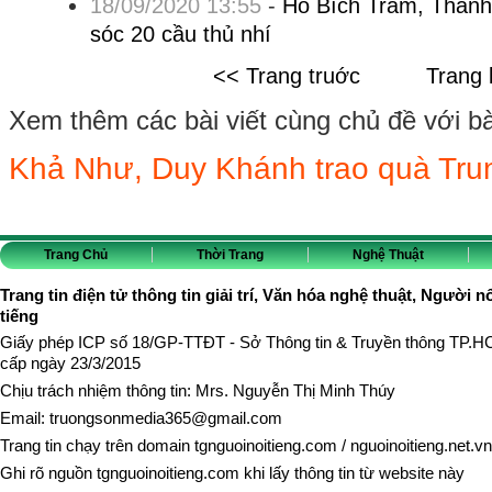
18/09/2020 13:55
-
Hồ Bích Trâm, Thanh
sóc 20 cầu thủ nhí
<< Trang truớc
Trang 
Xem thêm các bài viết cùng chủ đề với bài 
Khả Như, Duy Khánh trao quà Tru
Trang Chủ
Thời Trang
Nghệ Thuật
Trang tin điện tử thông tin giải trí, Văn hóa nghệ thuật, Người n
tiếng
Giấy phép ICP số 18/GP-TTĐT - Sở Thông tin & Truyền thông TP.
cấp ngày 23/3/2015
Chịu trách nhiệm thông tin: Mrs. Nguyễn Thị Minh Thúy
Email:
truongsonmedia365@gmail.com
Trang tin chạy trên domain
tgnguoinoitieng.com
/
nguoinoitieng.net.vn
Ghi rõ nguồn
tgnguoinoitieng.com
khi lấy thông tin từ website này