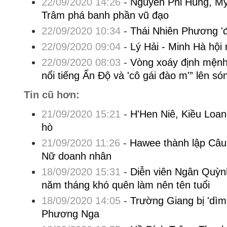
22/09/2020 14:26
-
Nguyễn Phi Hùng, Mỹ 
Trâm phá banh phần vũ đạo
22/09/2020 10:34
-
Thái Nhiên Phương '
22/09/2020 09:04
-
Lý Hải - Minh Hà hộ
22/09/2020 08:03
-
Vòng xoáy định mệnh 
nổi tiếng Ấn Độ và 'cô gái đào m'” lên s
Tin cũ hơn:
21/09/2020 15:21
-
H'Hen Niê, Kiều Loa
hò
21/09/2020 11:26
-
Hawee thành lập Câu
Nữ doanh nhân
18/09/2020 15:31
-
Diễn viên Ngân Quỳnh
năm tháng khó quên làm nên tên tuổi
18/09/2020 14:05
-
Trường Giang bị 'dìm
Phương Nga