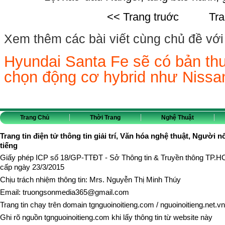
<< Trang truớc
Tr
Xem thêm các bài viết cùng chủ đề với b
Hyundai Santa Fe sẽ có bản thu
chọn động cơ hybrid như Nissa
Trang Chủ
Thời Trang
Nghệ Thuật
Trang tin điện tử thông tin giải trí, Văn hóa nghệ thuật, Người n
tiếng
Giấy phép ICP số 18/GP-TTĐT - Sở Thông tin & Truyền thông TP.
cấp ngày 23/3/2015
Chịu trách nhiệm thông tin: Mrs. Nguyễn Thị Minh Thúy
Email:
truongsonmedia365@gmail.com
Trang tin chạy trên domain
tgnguoinoitieng.com
/
nguoinoitieng.net.vn
Ghi rõ nguồn
tgnguoinoitieng.com
khi lấy thông tin từ website này