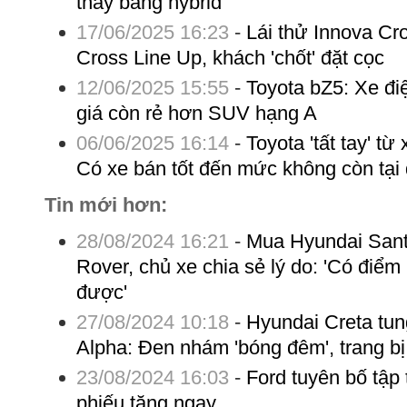
thay bằng hybrid
17/06/2025 16:23
-
Lái thử Innova Cro
Cross Line Up, khách 'chốt' đặt cọc
12/06/2025 15:55
-
Toyota bZ5: Xe đi
giá còn rẻ hơn SUV hạng A
06/06/2025 16:14
-
Toyota 'tất tay' từ
Có xe bán tốt đến mức không còn tại 
Tin mới hơn:
28/08/2024 16:21
-
Mua Hyundai Sant
Rover, chủ xe chia sẻ lý do: 'Có điể
được'
27/08/2024 10:18
-
Hyundai Creta tun
Alpha: Đen nhám 'bóng đêm', trang b
23/08/2024 16:03
-
Ford tuyên bố tập 
phiếu tăng ngay