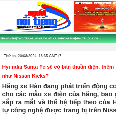
TRANG CHỦ
THỜI TRANG
NGHỆ THUẬT
XẾ
THƯƠNG MẠI
GIẢI TRÍ
DU LỊCH
Thứ ba, 20/08/2024, 16:35 GMT+7
Hyundai Santa Fe sẽ có bản thuần điện, thêm
như Nissan Kicks?
Hãng xe Hàn đang phát triển động c
cho các mẫu xe điện của hãng, bao 
sắp ra mắt và thế hệ tiếp theo của
tự công nghệ được trang bị trên Nis