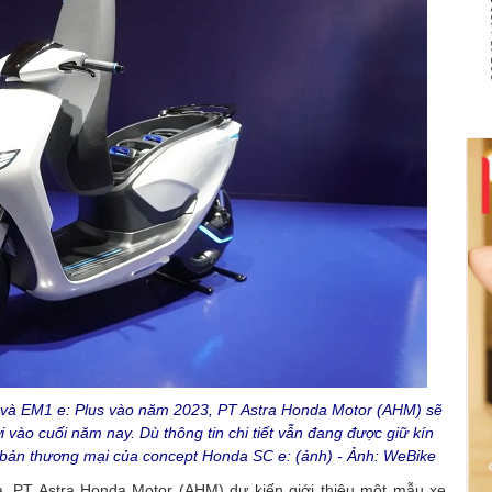
 và EM1 e: Plus vào năm 2023, PT Astra Honda Motor (AHM) sẽ
 vào cuối năm nay. Dù thông tin chi tiết vẫn đang được giữ kín
 bản thương mại của concept Honda SC e: (ảnh) - Ảnh: WeBike
a, PT Astra Honda Motor (AHM) dự kiến giới thiệu một mẫu xe