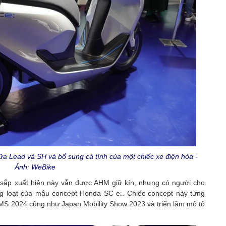
ữa Lead và SH và bổ sung cá tính của một chiếc xe điện hóa -
Ảnh: WeBike
n sắp xuất hiện này vẫn được AHM giữ kín, nhưng có người cho
ng loạt của mẫu concept Honda SC e:. Chiếc concept này từng
ế IIMS 2024 cũng như Japan Mobility Show 2023 và triển lãm mô tô