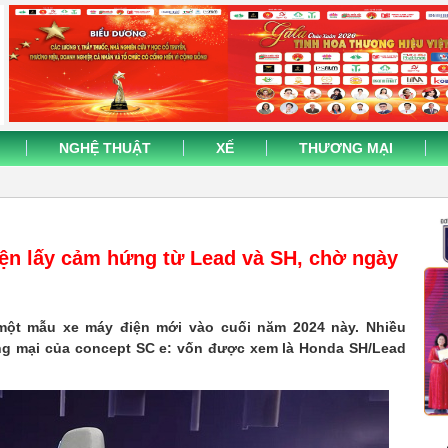
NGHỆ THUẬT
XẾ
THƯƠNG MẠI
ện lấy cảm hứng từ Lead và SH, chờ ngày
 một mẫu xe máy điện mới vào cuối năm 2024 này. Nhiều
ng mại của concept SC e: vốn được xem là Honda SH/Lead