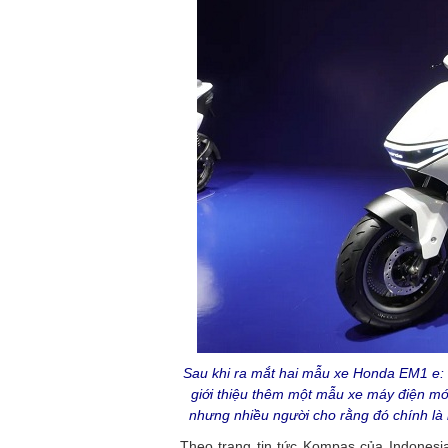
Sau khi ra mắt hai mẫu xe Honda EM1 e:
giới thiệu thêm một mẫu xe máy điện mới
nhưng nhiều người cho rằng đó chính là
Theo trang tin tức Kompas của Indonesi