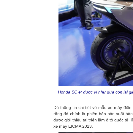
Honda SC e: được ví như đứa con lai gi
Dù thông tin chi tiết về mẫu xe máy điệ
rằng đó chính là phiên bản sản xuất hà
được giới thiệu tại triển lãm ô tô quốc t
xe máy EICMA 2023.