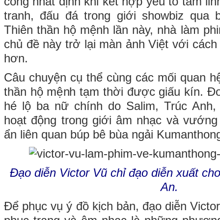
công nhất định khi kết hợp yếu tố tâm li
tranh, đấu đá trong giới showbiz qua 
Thiên thần hộ mệnh lần này, nhà làm ph
chủ đề này trở lại màn ảnh Việt với cách 
hơn.
Câu chuyện cụ thể cùng các mối quan hệ
thần hộ mệnh tạm thời được giấu kín. Đo
hé lộ ba nữ chính do Salim, Trúc An
hoạt động trong giới âm nhạc và vướng
ẩn liên quan búp bê bùa ngải Kumanthon
Đạo diễn Victor Vũ chỉ đạo diễn xuất c
An.
Để phục vụ ý đồ kịch bản, đạo diễn Victo