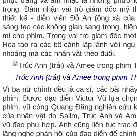
phục trang và âm nhạc là những phương
trọng. Đảm nhận vai trò giám đốc mỹ t
thiết kế - diễn viên Đỗ An (ông xã củ
sáng tạo các không gian sang trọng, hiệ
mị cho phim. Trong vai trò giám đốc thờ
Hòa tạo ra các bộ cánh lấp lánh với ngụ
nhoáng mà các nhân vật theo đuổi.
Trúc Anh (trái) và Amee trong phim T
Vì ba nữ chính đều là ca sĩ, các bài nhảy
phim. Được đạo diễn Victor Vũ lựa chọ
phim, vũ công Quang Đăng nghiên cứu kỹ
của nhân vật do Salim, Trúc Anh và A
vũ đạo phù hợp. Anh cũng liên tục trao đổ
lắng nghe phản hồi của đạo diễn để chỉnh