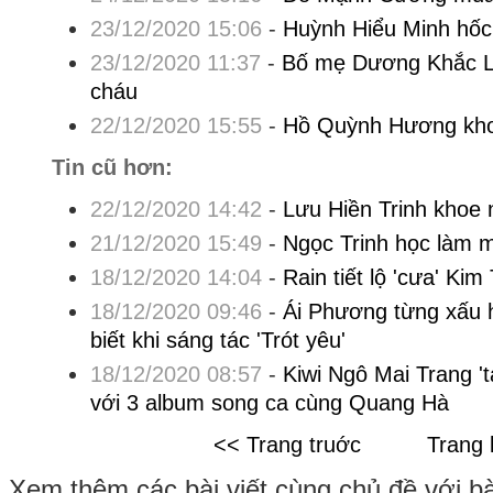
23/12/2020 15:06
-
Huỳnh Hiểu Minh hốc
23/12/2020 11:37
-
Bố mẹ Dương Khắc L
cháu
22/12/2020 15:55
-
Hồ Quỳnh Hương khoe
Tin cũ hơn:
22/12/2020 14:42
-
Lưu Hiền Trinh khoe 
21/12/2020 15:49
-
Ngọc Trinh học làm 
18/12/2020 14:04
-
Rain tiết lộ 'cưa' Ki
18/12/2020 09:46
-
Ái Phương từng xấu 
biết khi sáng tác 'Trót yêu'
18/12/2020 08:57
-
Kiwi Ngô Mai Trang 't
với 3 album song ca cùng Quang Hà
<< Trang truớc
Trang 
Xem thêm các bài viết cùng chủ đề với bài 