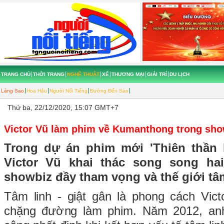
TRANG CHỦ
THỜI TRANG
NGHỆ THUẬT
XẾ
THƯƠNG MẠI
GIẢI TRÍ
DU LỊCH
Làng Sao
Hoa Hậu
Người Nổi Tiếng
Đường Đến Sao
Thứ ba, 22/12/2020, 15:07 GMT+7
Victor Vũ làm phim về Kumanthong trong sho
Trong dự án phim mới 'Thiên thần 
Victor Vũ khai thác song song hai
showbiz đầy tham vọng và thế giới tâm
Tâm linh - giật gân là phong cách Vict
chặng đường làm phim. Năm 2012, anh