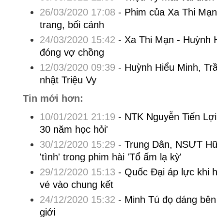
26/03/2020 17:08
-
Phim của Xa Thi Mạn
trang, bối cảnh
24/03/2020 15:42
-
Xa Thi Mạn - Huỳnh 
đóng vợ chồng
12/03/2020 09:39
-
Huỳnh Hiểu Minh, Tr
nhật Triệu Vy
Tin mới hơn:
10/01/2021 21:19
-
NTK Nguyễn Tiến Lợi:
30 năm học hỏi'
30/12/2020 15:29
-
Trung Dân, NSƯT Hữu
'tình' trong phim hài 'Tổ ấm lạ kỳ'
29/12/2020 15:13
-
Quốc Đại áp lực khi 
vé vào chung kết
24/12/2020 15:32
-
Minh Tú đọ dáng bên
giới