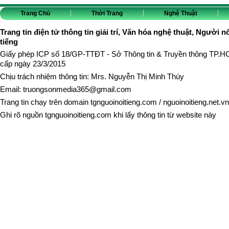
Trang Chủ
Thời Trang
Nghệ Thuật
Trang tin điện tử thông tin giải trí, Văn hóa nghệ thuật, Người n
tiếng
Giấy phép ICP số 18/GP-TTĐT - Sở Thông tin & Truyền thông TP.
cấp ngày 23/3/2015
Chịu trách nhiệm thông tin: Mrs. Nguyễn Thị Minh Thúy
Email:
truongsonmedia365@gmail.com
Trang tin chạy trên domain
tgnguoinoitieng.com
/
nguoinoitieng.net.vn
Ghi rõ nguồn
tgnguoinoitieng.com
khi lấy thông tin từ website này