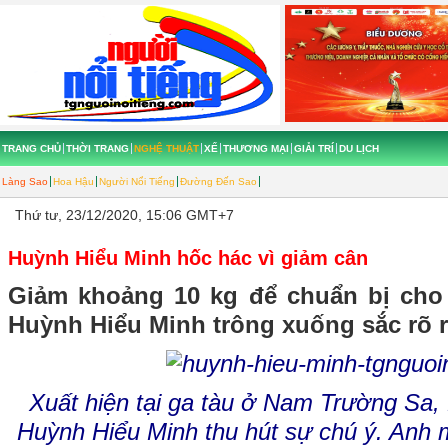
TRANG CHỦ
THỜI TRANG
NGHỆ THUẬT
XẾ
THƯƠNG MẠI
GIẢI TRÍ
DU LỊCH
Làng Sao
Hoa Hậu
Người Nổi Tiếng
Đường Đến Sao
Thứ tư, 23/12/2020, 15:06 GMT+7
Huỳnh Hiểu Minh hốc hác vì giảm cân
Giảm khoảng 10 kg để chuẩn bị cho v
Huỳnh Hiểu Minh trông xuống sắc rõ r
Xuất hiện tại ga tàu ở Nam Trường Sa
Huỳnh Hiểu Minh thu hút sự chú ý. Anh 