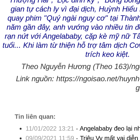
Thượng Hải", 'Lộc đỉnh ký", "Bong bóng
gian tự cách ly vì đại dịch, Huỳnh Hiểu
quay phim "Quý ngài nguy cơ" tại Thà
năm gần đây, anh vướng vào nhiều tin 
rạn nứt với Angelababy, cặp kè mỹ nữ 
tuổi... Khi làm từ thiện hỗ trợ tâm dịch Co
trích keo kiệt.
Theo Nguyễn Hương (Theo 163)/ngo
Link nguồn: https://ngoisao.net/huynh
g
Tin liên quan:
11/01/2022 13:21
-
Angelababy đeo lại n
09/09/2021 11:59
-
Triệu Vy mất vai diễn