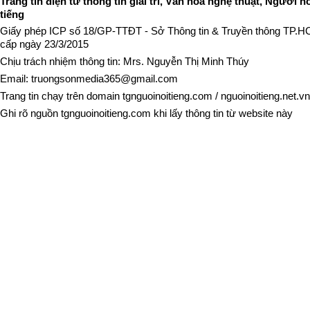
Trang tin điện tử thông tin giải trí, Văn hóa nghệ thuật, Người n
tiếng
Giấy phép ICP số 18/GP-TTĐT - Sở Thông tin & Truyền thông TP.
cấp ngày 23/3/2015
Chịu trách nhiệm thông tin: Mrs. Nguyễn Thị Minh Thúy
Email:
truongsonmedia365@gmail.com
Trang tin chạy trên domain
tgnguoinoitieng.com
/
nguoinoitieng.net.vn
Ghi rõ nguồn
tgnguoinoitieng.com
khi lấy thông tin từ website này