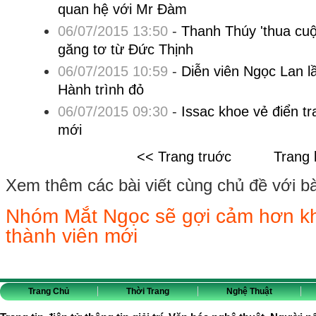
quan hệ với Mr Đàm
06/07/2015 13:50
-
Thanh Thúy 'thua cuộc'
găng tơ từ Đức Thịnh
06/07/2015 10:59
-
Diễn viên Ngọc Lan l
Hành trình đỏ
06/07/2015 09:30
-
Issac khoe vẻ điển t
mới
<< Trang truớc
Trang 
Xem thêm các bài viết cùng chủ đề với bài 
Nhóm Mắt Ngọc sẽ gợi cảm hơn khi 
thành viên mới
Trang Chủ
Thời Trang
Nghệ Thuật