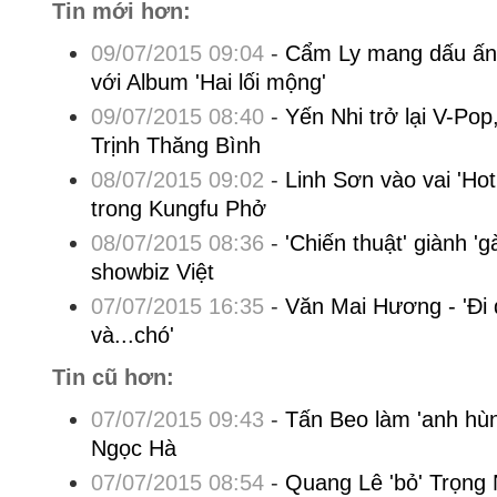
Tin mới hơn:
09/07/2015 09:04
-
Cẩm Ly mang dấu ấn 
với Album 'Hai lối mộng'
09/07/2015 08:40
-
Yến Nhi trở lại V-Pop,
Trịnh Thăng Bình
08/07/2015 09:02
-
Linh Sơn vào vai 'Ho
trong Kungfu Phở
08/07/2015 08:36
-
'Chiến thuật' giành 'g
showbiz Việt
07/07/2015 16:35
-
Văn Mai Hương - 'Đi đ
và...chó'
Tin cũ hơn:
07/07/2015 09:43
-
Tấn Beo làm 'anh hù
Ngọc Hà
07/07/2015 08:54
-
Quang Lê 'bỏ' Trọng 