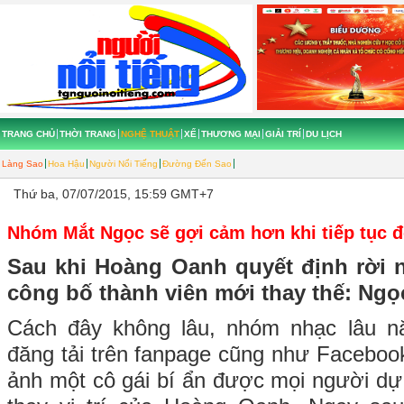
TRANG CHỦ
THỜI TRANG
NGHỆ THUẬT
XẾ
THƯƠNG MẠI
GIẢI TRÍ
DU LỊCH
Làng Sao
Hoa Hậu
Người Nổi Tiếng
Đường Đến Sao
Thứ ba, 07/07/2015, 15:59 GMT+7
Nhóm Mắt Ngọc sẽ gợi cảm hơn khi tiếp tục đ
Sau khi Hoàng Oanh quyết định rời
công bố thành viên mới thay thế: Ngọ
Cách đây không lâu, nhóm nhạc lâu 
đăng tải trên fanpage cũng như Faceboo
ảnh một cô gái bí ẩn được mọi người dự 