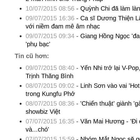
10/07/2015 08:56
-
Quỳnh Chi đã làm làn
09/07/2015 16:36
-
Ca sĩ Dương Thiện L
với niềm đam mê âm nhạc
09/07/2015 09:34
-
Giang Hồng Ngọc 'đau
'phụ bạc'
Tin cũ hơn:
09/07/2015 08:40
-
Yến Nhi trở lại V-Pop,
Trịnh Thăng Bình
08/07/2015 09:02
-
Linh Sơn vào vai 'Ho
trong Kungfu Phở
08/07/2015 08:36
-
'Chiến thuật' giành 'g
showbiz Việt
07/07/2015 16:35
-
Văn Mai Hương - 'Đi đ
và...chó'
07/07/2015 15:59
-
Nhóm Mắt Ngọc sẽ gợ