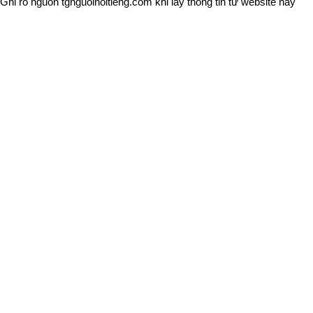
Ghi rõ nguồn
tgnguoinoitieng.com
khi lấy thông tin từ website này