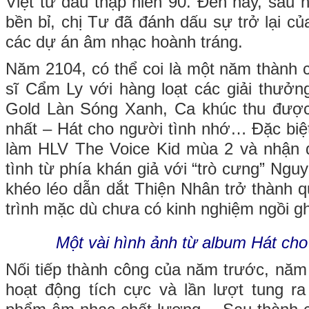
Việt từ đầu thập niên 90. Đến nay, sau
bền bỉ, chị Tư đã đánh dấu sự trở lại c
các dự án âm nhạc hoành tráng.
Năm 2104, có thể coi là một năm thành 
sĩ Cẩm Ly với hàng loạt các giải thưởn
Gold Làn Sóng Xanh, Ca khúc thu được 
nhất – Hát cho người tình nhớ… Đặc biệt
làm HLV The Voice Kid mùa 2 và nhận 
tình từ phía khán giả với “trò cưng” Ngu
khéo léo dẫn dắt Thiện Nhân trở thàn
trình mặc dù chưa có kinh nghiệm ngồi ghê
Một vài hình ảnh từ album Hát cho
Nối tiếp thành công của năm trước, năm
hoạt động tích cực và lần lượt tung ra