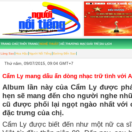
TRANG CHỦ
THỜI TRANG
NGHỆ THUẬT
XẾ
THƯƠNG MẠI
GIẢI TRÍ
DU LỊCH
Làng Sao
Hoa Hậu
Người Nổi Tiếng
Đường Đến Sao
Thứ năm, 09/07/2015, 09:04 GMT+7
Cẩm Ly mang dấu ấn dòng nhạc trữ tình với A
Album lần này của Cẩm Ly được phá
hẹn sẽ mang đến cho người nghe nhữ
cũ được phối lại ngọt ngào nhất với 
đặc trưng của chị.
Cẩm Ly được biết đến như một nữ ca sĩ