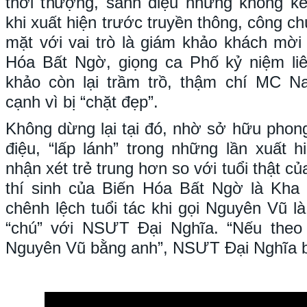
thời thượng, sành điệu nhưng không k
khi xuất hiện trước truyền thông, công ch
mặt với vai trò là giám khảo khách mời 
Hóa Bất Ngờ, giọng ca Phố kỷ niệm liê
khảo còn lại trầm trồ, thậm chí MC 
cạnh vì bị “chặt đẹp”.
Không dừng lại tại đó, nhờ sở hữu phong
điệu, “lấp lánh” trong những lần xuất
nhận xét trẻ trung hơn so với tuổi thật c
thí sinh của Biến Hóa Bất Ngờ là Kha
chênh lệch tuổi tác khi gọi Nguyên Vũ l
“chú” với NSƯT Đại Nghĩa. “Nếu theo đ
Nguyên Vũ bằng anh”, NSƯT Đại Nghĩa bày