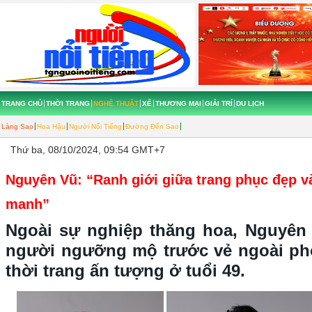
TRANG CHỦ
THỜI TRANG
NGHỆ THUẬT
XẾ
THƯƠNG MẠI
GIẢI TRÍ
DU LỊCH
Làng Sao
Hoa Hậu
Người Nổi Tiếng
Đường Đến Sao
Thứ ba, 08/10/2024, 09:54 GMT+7
Nguyên Vũ: “Ranh giới giữa trang phục đẹp 
manh”
Ngoài sự nghiệp thăng hoa, Nguyên
người ngưỡng mộ trước vẻ ngoài ph
thời trang ấn tượng ở tuổi 49.