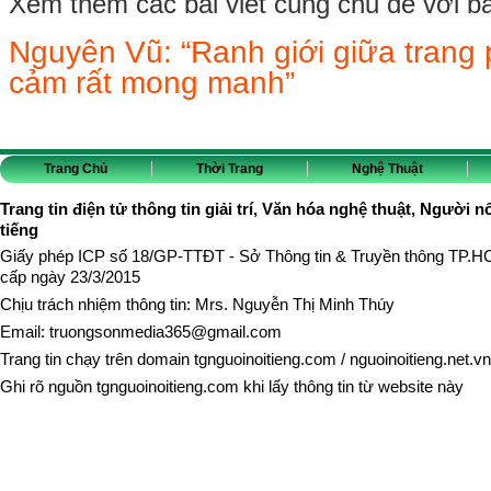
Xem thêm các bài viết cùng chủ đề với bài 
Nguyên Vũ: “Ranh giới giữa trang
cảm rất mong manh”
Trang Chủ
Thời Trang
Nghệ Thuật
Trang tin điện tử thông tin giải trí, Văn hóa nghệ thuật, Người n
tiếng
Giấy phép ICP số 18/GP-TTĐT - Sở Thông tin & Truyền thông TP.
cấp ngày 23/3/2015
Chịu trách nhiệm thông tin: Mrs. Nguyễn Thị Minh Thúy
Email:
truongsonmedia365@gmail.com
Trang tin chạy trên domain
tgnguoinoitieng.com
/
nguoinoitieng.net.vn
Ghi rõ nguồn
tgnguoinoitieng.com
khi lấy thông tin từ website này