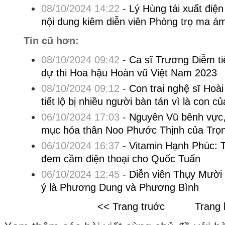
08/10/2024 14:22
-
Lý Hùng tái xuất điện
nội dung kiêm diễn viên Phòng trọ ma á
Tin cũ hơn:
08/10/2024 09:42
-
Ca sĩ Trương Diễm tiế
dự thi Hoa hậu Hoàn vũ Việt Nam 2023
08/10/2024 09:12
-
Con trai nghệ sĩ Hoà
tiết lộ bị nhiều người bàn tán vì là con c
06/10/2024 17:03
-
Nguyên Vũ bênh vực, 
mục hóa thân Noo Phước Thịnh của Trọ
06/10/2024 16:37
-
Vitamin Hạnh Phúc: T
đem cầm điện thoại cho Quốc Tuấn
06/10/2024 12:45
-
Diễn viên Thụy Mười 
ý là Phương Dung và Phương Bình
<< Trang truớc
Trang 