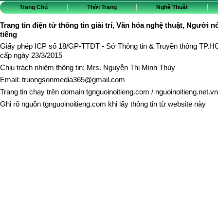
Trang Chủ
Thời Trang
Nghệ Thuật
Trang tin điện tử thông tin giải trí, Văn hóa nghệ thuật, Người n
tiếng
Giấy phép ICP số 18/GP-TTĐT - Sở Thông tin & Truyền thông TP.
cấp ngày 23/3/2015
Chịu trách nhiệm thông tin: Mrs. Nguyễn Thị Minh Thúy
Email:
truongsonmedia365@gmail.com
Trang tin chạy trên domain
tgnguoinoitieng.com
/
nguoinoitieng.net.vn
Ghi rõ nguồn
tgnguoinoitieng.com
khi lấy thông tin từ website này