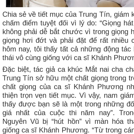
Chia sẻ về tiết mục của Trung Tín, giám
chấm điểm tuyệt đối vì lý do: “Giọng h
không phải dễ bắt chước vì trong giọng h
giọng hơi đớt và phải đặt để rất nhiề
hôm nay, tôi thấy tất cả những động tác 
thái vô cùng giống với ca sĩ Khánh Phươ
Đặc biệt, tác giả ca khúc Mắt nai cha c
Trung Tín sở hữu một chất giọng trong t
chất giọng của ca sĩ Khánh Phương n
thiện trọn vẹn tiết mục. Vì vậy, nam giá
thấy được bạn sẽ là một trong những đố
giá nhất của cuộc thi năm nay”. Tro
Nguyên Vũ bị “hút hồn” vì màn hóa th
giống ca sĩ Khánh Phương. “Từ trong cán