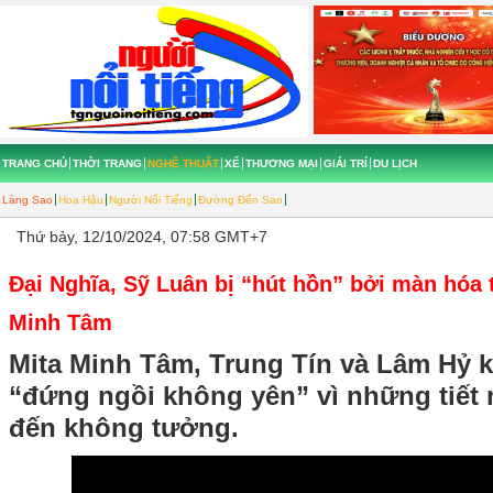
TRANG CHỦ
THỜI TRANG
NGHỆ THUẬT
XẾ
THƯƠNG MẠI
GIẢI TRÍ
DU LỊCH
Làng Sao
Hoa Hậu
Người Nổi Tiếng
Đường Đến Sao
Thứ bảy, 12/10/2024, 07:58 GMT+7
Đại Nghĩa, Sỹ Luân bị “hút hồn” bởi màn hóa
Minh Tâm
Mita Minh Tâm, Trung Tín và Lâm Hỷ 
“đứng ngồi không yên” vì những tiết
đến không tưởng.