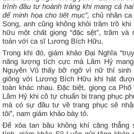
trình đầu tư hoành tráng khi mang cả ha
để minh họa cho tiết mục”,
chủ nhân ca 
Song, anh cũng không khỏi trầm trồ kh
hữu một chất giọng “đặc sệt”, trầm và 
toàn với ca sĩ Lương Bích Hữu.
Trong khi đó, giám khảo Đại Nghĩa “trụy
năng lượng tích cực mà Lâm Hỷ mang
Nguyên Vũ thấy bỡ ngỡ vì nữ thí sinh 
giống với Lương Bích Hữu khi hát được
toàn khác nhau. Đặc biệt, giọng ca Phố
Lâm Hỷ khi cô tự chuẩn bị trang phục ph
mà có sự đầu tư về trang phục sẽ nh
tôi”, nam giám khảo bày tỏ.
Để xóa tan bầu không khí căng thẳng s