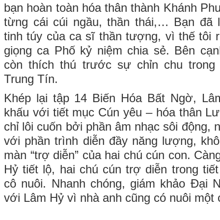
bạn hoàn toàn hóa thân thành Khánh Ph
từng cái cúi ngầu, thần thái,… Bạn đã
tinh túy của ca sĩ thần tượng, vì thế tôi r
giọng ca Phố kỷ niệm chia sẻ. Bên cạ
còn thích thú trước sự chỉn chu trong
Trung Tín.
Khép lại tập 14 Biến Hóa Bất Ngờ, L
khấu với tiết mục Cún yêu – hóa thân 
chỉ lôi cuốn bởi phần âm nhạc sôi động, n
với phần trình diễn đầy năng lượng, khô
màn “trợ diễn” của hai chú cún con. Càn
Hỷ tiết lộ, hai chú cún trợ diễn trong t
cô nuôi. Nhanh chóng, giám khảo Đại Ngh
với Lâm Hỷ vì nhà anh cũng có nuôi một 