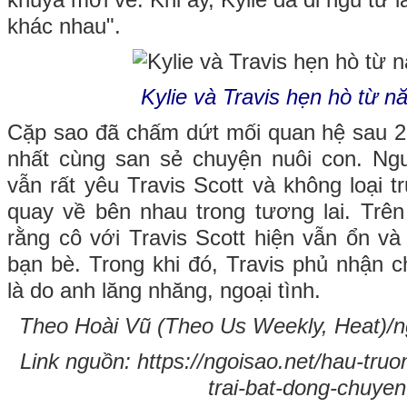
khuya mới về. Khi ấy, Kylie đã đi ngủ từ l
khác nhau".
Kylie và Travis hẹn hò từ 
Cặp sao đã chấm dứt mối quan hệ sau 2
nhất cùng san sẻ chuyện nuôi con. Nguồ
vẫn rất yêu Travis Scott và không loại 
quay về bên nhau trong tương lai. Trên 
rằng cô với Travis Scott hiện vẫn ổn v
bạn bè. Trong khi đó, Travis phủ nhận 
là do anh lăng nhăng, ngoại tình.
Theo Hoài Vũ (Theo Us Weekly, Heat)/ng
Link nguồn: https://ngoisao.net/hau-truo
trai-bat-dong-chuye