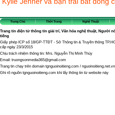
Kylie Jenner và bạn trai bất đồng 
Trang Chủ
Thời Trang
Nghệ Thuật
Trang tin điện tử thông tin giải trí, Văn hóa nghệ thuật, Người n
tiếng
Giấy phép ICP số 18/GP-TTĐT - Sở Thông tin & Truyền thông TP.
cấp ngày 23/3/2015
Chịu trách nhiệm thông tin: Mrs. Nguyễn Thị Minh Thúy
Email:
truongsonmedia365@gmail.com
Trang tin chạy trên domain
tgnguoinoitieng.com
/
nguoinoitieng.net.vn
Ghi rõ nguồn
tgnguoinoitieng.com
khi lấy thông tin từ website này