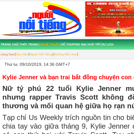
TRANG CHỦ
THỜI TRANG
NGHỆ THUẬT
XẾ
THƯƠNG MẠI
GIẢI TRÍ
DU LỊCH
Làng Sao
Hoa Hậu
Người Nổi Tiếng
Đường Đến Sao
Thứ tư, 09/10/2019, 14:36 GMT+7
Kylie Jenner và bạn trai bất đồng chuyện con 
Nữ tỷ phú 22 tuổi Kylie Jenner 
nhưng rapper Travis Scott không đ
thương và mối quan hệ giữa họ rạn nứ
Tạp chí Us Weekly trích nguồn tin cho biế
chia tay vào giữa tháng 9, Kylie Jenne