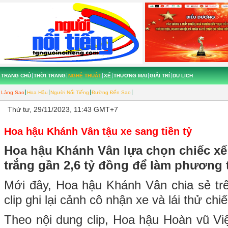
TRANG CHỦ
THỜI TRANG
NGHỆ THUẬT
XẾ
THƯƠNG MẠI
GIẢI TRÍ
DU LỊCH
Làng Sao
Hoa Hậu
Người Nổi Tiếng
Đường Đến Sao
Thứ tư, 29/11/2023, 11:43 GMT+7
Hoa hậu Khánh Vân tậu xe sang tiền tỷ
Hoa hậu Khánh Vân lựa chọn chiếc x
trắng gần 2,6 tỷ đồng để làm phương ti
Mới đây, Hoa hậu Khánh Vân chia sẻ tr
clip ghi lại cảnh cô nhận xe và lái thử ch
Theo nội dung clip, Hoa hậu Hoàn vũ V