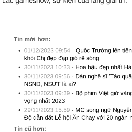
các gameshow, sự kiện của làng giải trí.
Tin mới hơn:
01/12/2023 09:54
-
Quốc Trường lên tiến
khỏi Chị đẹp đạp gió rẽ sóng
30/11/2023 10:33
-
Hoa hậu đẹp nhất H
30/11/2023 09:56
-
Dàn nghệ sĩ 'Táo quâ
NSND, NSƯT là ai?
30/11/2023 09:39
-
Bộ phim Việt giờ vàng
vọng nhất 2023
29/11/2023 15:59
-
MC song ngữ Nguyễn
Độ dẫn dắt Lễ hội Ăn Chay với 20 ngàn 
Tin cũ hơn: