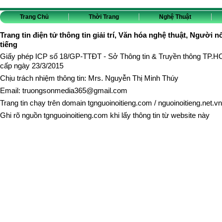
Trang Chủ
Thời Trang
Nghệ Thuật
Trang tin điện tử thông tin giải trí, Văn hóa nghệ thuật, Người n
tiếng
Giấy phép ICP số 18/GP-TTĐT - Sở Thông tin & Truyền thông TP.
cấp ngày 23/3/2015
Chịu trách nhiệm thông tin: Mrs. Nguyễn Thị Minh Thúy
Email:
truongsonmedia365@gmail.com
Trang tin chạy trên domain
tgnguoinoitieng.com
/
nguoinoitieng.net.vn
Ghi rõ nguồn
tgnguoinoitieng.com
khi lấy thông tin từ website này