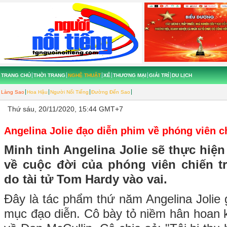
TRANG CHỦ
THỜI TRANG
NGHỆ THUẬT
XẾ
THƯƠNG MẠI
GIẢI TRÍ
DU LỊCH
Làng Sao
Hoa Hậu
Người Nổi Tiếng
Đường Đến Sao
Thứ sáu, 20/11/2020, 15:44 GMT+7
Angelina Jolie đạo diễn phim về phóng viên 
Minh tinh Angelina Jolie sẽ thực hiện
về cuộc đời của phóng viên chiến 
do tài tử Tom Hardy vào vai.
Đây là tác phẩm thứ năm Angelina Jolie 
mục đạo diễn. Cô bày tỏ niềm hân hoan k