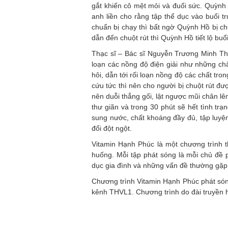
gắt khiến cô mệt mỏi và đuối sức. Quỳnh 
anh liền cho rằng tập thể dục vào buổi 
chuẩn bị chạy thì bất ngờ Quỳnh Hồ bị c
dẫn đến chuột rút thì Quỳnh Hồ tiết lộ buổ
Thạc sĩ – Bác sĩ Nguyễn Trương Minh Thế 
loạn các nồng độ điện giải như những chấ
hôi, dẫn tới rối loạn nồng độ các chất tr
cứu tức thì nên cho người bị chuột rút đư
nên duỗi thẳng gối, lật ngược mũi chân lê
thư giãn và trong 30 phút sẽ hết tình tr
sung nước, chất khoáng đầy đủ, tập luyện
đổi đột ngột.
Vitamin Hạnh Phúc là một chương trình t
huống. Mỗi tập phát sóng là mỗi chủ đề 
dục gia đình và những vấn đề thường gặp 
Chương trình Vitamin Hạnh Phúc phát sóng
kênh THVL1. Chương trình do đài truyền h