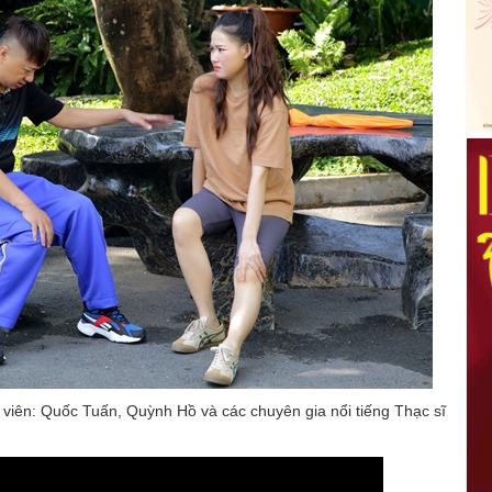
 viên: Quốc Tuấn, Quỳnh Hồ và các chuyên gia nổi tiếng Thạc sĩ