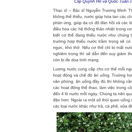
Clip Quỳnh Hồ và Quốc Tuấn ch
Thạc sĩ – Bác sĩ Nguyễn Trương Minh Thế
không thể thiếu, nước giúp hòa tan các c
phản ứng, giúp da có độ đàn hồi và các 
điều hòa các hệ thống thân nhiệt trong cơ
biết cơ thể đang thiếu nước như chúng 
trường hợp thiếu nước trầm trọng sẽ có 
ngực, khó thở. Nếu cơ thể chỉ bị mất nướ
nghiêm trọng thì sẽ dẫn đến suy giảm t
còn bị đe dọa tính mạng.
Lượng nước cung cấp cho cơ thể mỗi ngườ
hoạt động và chế độ ăn uống. Trường hợp 
văn phòng, ăn uống đầy đủ thì không cầ
các hoạt động thể thao, làm việc trong c
đến 4 lít nước mỗi ngày. Chúng ta nên qu
đặn hơn. Ngoài ra một số thói quen uống
các loại nước khác như trà, cà phê, sữa đ