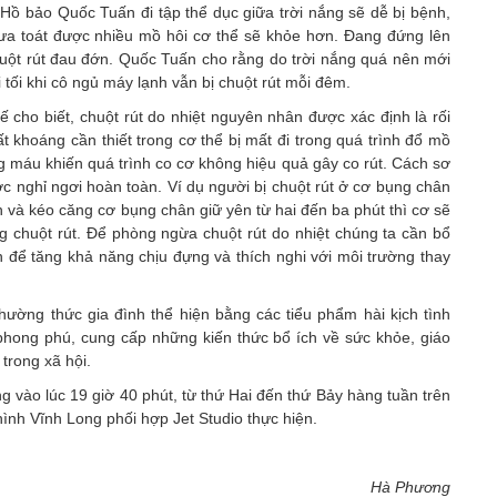
Hồ bảo Quốc Tuấn đi tập thể dục giữa trời nắng sẽ dễ bị bệnh,
trưa toát được nhiều mồ hôi cơ thể sẽ khỏe hơn. Đang đứng lên
huột rút đau đớn. Quốc Tuấn cho rằng do trời nắng quá nên mới
i tối khi cô ngủ máy lạnh vẫn bị chuột rút mỗi đêm.
cho biết, chuột rút do nhiệt nguyên nhân được xác định là rối
t khoáng cần thiết trong cơ thể bị mất đi trong quá trình đổ mồ
ong máu khiến quá trình co cơ không hiệu quả gây co rút. Cách sơ
ợc nghỉ ngơi hoàn toàn. Ví dụ người bị chuột rút ở cơ bụng chân
n và kéo căng cơ bụng chân giữ yên từ hai đến ba phút thì cơ sẽ
ạng chuột rút. Để phòng ngừa chuột rút do nhiệt chúng ta cần bổ
 để tăng khả năng chịu đựng và thích nghi với môi trường thay
hường thức gia đình thể hiện bằng các tiểu phẩm hài kịch tình
phong phú, cung cấp những kiến thức bổ ích về sức khỏe, giáo
trong xã hội.
 vào lúc 19 giờ 40 phút, từ thứ Hai đến thứ Bảy hàng tuần trên
ình Vĩnh Long phối hợp Jet Studio thực hiện.
Hà Phương