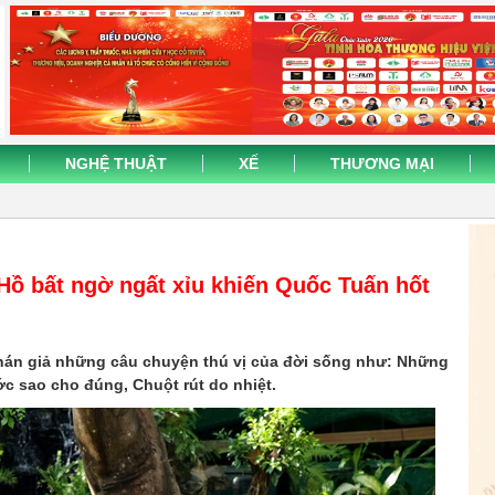
NGHỆ THUẬT
XẾ
THƯƠNG MẠI
ồ bất ngờ ngất xỉu khiến Quốc Tuấn hốt
hán giả những câu chuyện thú vị của đời sống như: Những
ớc sao cho đúng, Chuột rút do nhiệt.