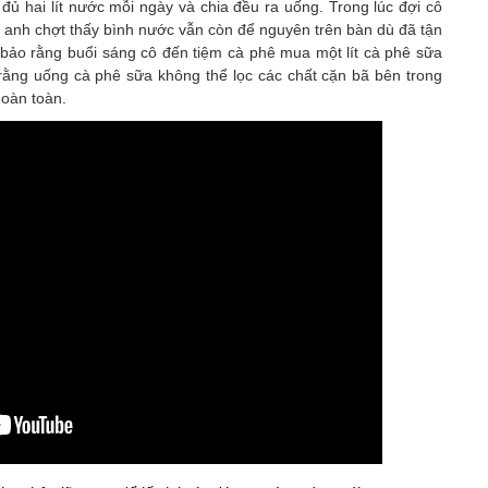
 hai lít nước mỗi ngày và chia đều ra uống. Trong lúc đợi cô
hì anh chợt thấy bình nước vẫn còn để nguyên trên bàn dù đã tận
ồ bảo rằng buổi sáng cô đến tiệm cà phê mua một lít cà phê sữa
rằng uống cà phê sữa không thể lọc các chất cặn bã bên trong
hoàn toàn.