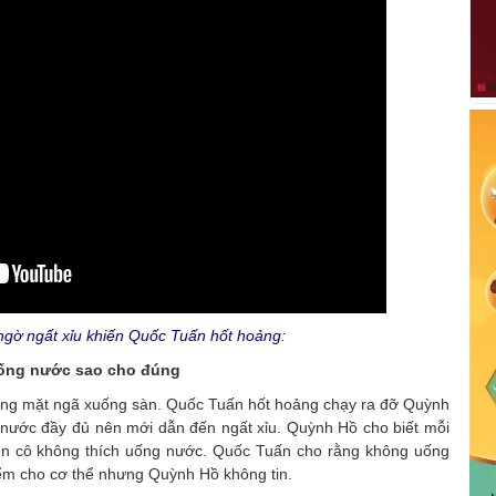
ngờ ngất xỉu khiến Quốc Tuấn hốt hoảng:
Uống nước sao cho đúng
óng mặt ngã xuống sàn. Quốc Tuấn hốt hoảng chạy ra đỡ Quỳnh
 nước đầy đủ nên mới dẫn đến ngất xỉu. Quỳnh Hồ cho biết mỗi
ên cô không thích uống nước. Quốc Tuấn cho rằng không uống
iểm cho cơ thể nhưng Quỳnh Hồ không tin.