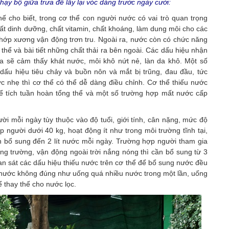
ạy bộ giữa trưa để lấy lại vóc dáng trước ngày cưới:
 cho biết, trong cơ thể con người nước có vai trò quan trọng
hất dinh dưỡng, chất vitamin, chất khoáng, làm dung môi cho các
khớp xương vận động trơn tru. Ngoài ra, nước còn có chức năng
 thể và bài tiết những chất thải ra bên ngoài. Các dấu hiệu nhận
ta sẽ cảm thấy khát nước, môi khô nứt nẻ, làn da khô. Một số
dấu hiệu tiêu chảy và buồn nôn và mắt bị trũng, đau đầu, tức
c nhẹ thì cơ thể có thể dễ dàng điều chỉnh. Cơ thể thiếu nước
hể tích tuần hoàn tổng thể và một số trường hợp mất nước cấp
i mỗi ngày tùy thuộc vào độ tuổi, giới tính, cân nặng, mức độ
người dưới 40 kg, hoạt động ít như trong môi trường tĩnh tại,
n bổ sung đến 2 lít nước mỗi ngày. Trường hợp người tham gia
ông trường, vận động ngoài trời nắng nóng thì cần bổ sung từ 3
an sát các dấu hiệu thiếu nước trên cơ thể để bổ sung nước đều
 nước không đúng như uống quá nhiều nước trong một lần, uống
ể thay thế cho nước lọc.