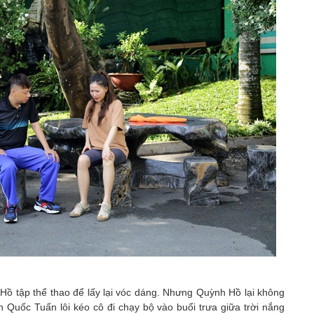
ồ tập thể thao để lấy lại vóc dáng. Nhưng Quỳnh Hồ lại không
n Quốc Tuấn lôi kéo cô đi chạy bộ vào buổi trưa giữa trời nắng