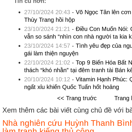
Tin cũ hơn:
27/10/2024 20:43
-
Võ Ngọc Tân lên cơn 
Thùy Trang hồi hộp
23/10/2024 21:21
-
Điều Con Muốn Nói: 
vẫn so sánh “nhìn con nhà người ta kia k
23/10/2024 14:57
-
Tình yêu đẹp của ngư
gái làm thiện nguyện
22/10/2024 21:02
-
Top 9 Biến Hóa Bất N
thách “khó nhằn” tại đêm tranh tài Bán k
20/10/2024 10:12
-
Vitamin Hạnh Phúc: 
ngất xỉu khiến Quốc Tuấn hốt hoảng
<< Trang truớc
Trang 
Xem thêm các bài viết cùng chủ đề với bài 
Nhà nghiên cứu Huỳnh Thanh Bình t
làm tranh kiếng thủ công