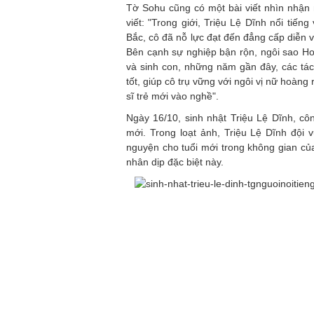
Tờ Sohu cũng có một bài viết nhìn nhận
viết: "Trong giới, Triệu Lệ Dĩnh nổi tiế
Bắc, cô đã nỗ lực đạt đến đẳng cấp diễn v
Bên cạnh sự nghiệp bận rộn, ngôi sao Ho
và sinh con, những năm gần đây, các tá
tốt, giúp cô trụ vững với ngôi vị nữ hoàn
sĩ trẻ mới vào nghề".
Ngày 16/10, sinh nhật Triệu Lệ Dĩnh, cô
mới. Trong loạt ảnh, Triệu Lệ Dĩnh đội
nguyện cho tuổi mới trong không gian của
nhân dịp đặc biệt này.