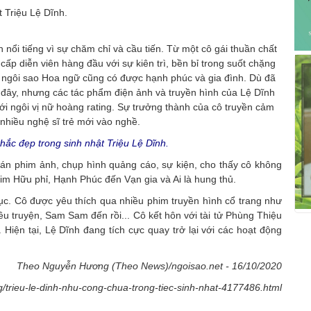
ắc đẹp trong sinh nhật Triệu Lệ Dĩnh.
ự án phim ảnh, chụp hình quảng cáo, sự kiện, cho thấy cô không
him Hữu phỉ, Hạnh Phúc đến Vạn gia và Ai là hung thủ.
ục. Cô được yêu thích qua nhiều phim truyền hình cổ trang như
ều truyện, Sam Sam đến rồi... Cô kết hôn với tài tử Phùng Thiệu
 Hiện tại, Lệ Dĩnh đang tích cực quay trở lại với các hoạt động
Theo Nguyễn Hương (Theo News)/ngoisao.net - 16/10/2020
g/trieu-le-dinh-nhu-cong-chua-trong-tiec-sinh-nhat-4177486.html