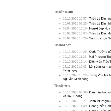
Tin liên quan:
19/10/2020 15:57
-
Triệu Lệ Dĩnh n
10/08/2020 09:25
-
Triệu Lệ Dĩnh b
03/04/2020 15:10
-
Người đẹp Hoa 
25/02/2020 15:07
-
Triệu Lệ Dĩnh đ
03/02/2020 10:26
-
Sao Hoa ngữ 'thấ
Tin mới hơn:
19/10/2020 14:29
-
Quốc Trường gầ
19/10/2020 11:28
-
Mai Phương Thú
19/10/2020 10:14
-
Diễn viên Trúc 
17/10/2020 10:03
-
Lối sống xanh gi
hàng ngày
16/10/2020 15:22
-
Trung Võ - Mê h
Nguyễn Minh công
Tin cũ hơn:
16/10/2020 08:39
-
Đầu năm học mới
và Hậu Hoàng
15/10/2020 16:21
-
Jennifer Phạm 
15/10/2020 14:49
-
Hoàng Yến Chibi