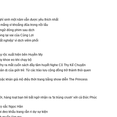
ghỉ sinh một năm vẫn được yêu thích nhất
ị mắng vì khoắng đũa trong nồi lẩu
ngữ đóng phim sau dịch
óng lại vai của Củng Lợi
t nghiệp' vì dịch viêm phổi
y rộc xuất hiện bên Huyền My
y khoe eo khi chạy bộ
Thy ra mắt cuốn sách đầy tâm huyết Nghe Cô Thy Kể Chuyện
ản dị của giới trẻ: Từ các trào lưu cộng đồng trở thành thói quen
oặc khán giả mộ điệu thời trang bằng show diễn The Princess
, hàng loạt bạn trẻ bất ngờ nhận ra 'bị trùng crush' với cả Đức Phúc
đọ sắc Ngọc Hân
 đeo khẩu trang rằn ri dự sự kiện