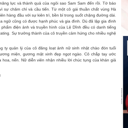
 năng lực và thành quả của ngôi sao Sam Sam đến rồi. Tờ báo
ng vì sự chăm chỉ và cầu tiến. Từ một cô gái thuần chất vùng Hà
iên hàng đầu với sự kiên trì, bền bỉ trong suốt chặng đường dài.
a ngữ cũng có được hạnh phúc và gia đình. Dù đã lập gia đình
c phẩm điện ảnh và truyền hình của Lệ Dĩnh đều có danh tiếng
g rating. Sự trưởng thành của cô truyền cảm hứng cho nhiều nghệ
ng ty quản lý của cô đăng loạt ảnh nữ sinh nhật chào đón tuổi
 vương miện, gương mặt xinh đẹp ngọt ngào. Cô chắp tay ước
 hoa, nến. Nữ diễn viên nhận nhiều lời chúc tụng của khán giả