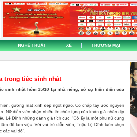
NGHỆ THUẬT
XẾ
THƯƠNG MẠI
 trong tiệc sinh nhật
ệc sinh nhật hôm 15/10 tại nhà riêng, có sự hiện diện của
g miện, gương mặt xinh đẹp ngọt ngào. Cô chắp tay ước nguyện
ến. Nữ diễn viên nhận nhiều lời chúc tụng của khán giả nhân dịp
riệu Lệ Dĩnh những đánh giá tích cực: "Cô ấy là một phụ nữ cứng
m để làm việc. Với vai trò diễn viên, Triệu Lệ Dĩnh luôn chọn
c các vai đó".