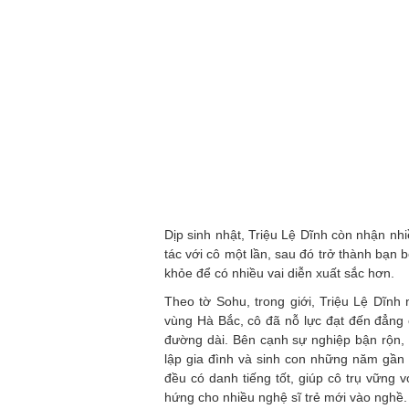
Dịp sinh nhật, Triệu Lệ Dĩnh còn nhận nh
tác với cô một lần, sau đó trở thành bạn 
khỏe để có nhiều vai diễn xuất sắc hơn.
Theo tờ Sohu, trong giới, Triệu Lệ Dĩnh 
vùng Hà Bắc, cô đã nỗ lực đạt đến đẳng c
đường dài. Bên cạnh sự nghiệp bận rộn,
lập gia đình và sinh con những năm gần
đều có danh tiếng tốt, giúp cô trụ vững 
hứng cho nhiều nghệ sĩ trẻ mới vào nghề.