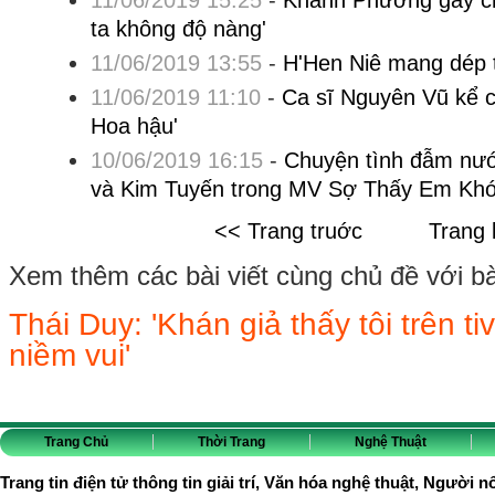
11/06/2019 15:25
-
Khánh Phương gây ch
ta không độ nàng'
11/06/2019 13:55
-
H'Hen Niê mang dép 
11/06/2019 11:10
-
Ca sĩ Nguyên Vũ kể c
Hoa hậu'
10/06/2019 16:15
-
Chuyện tình đẫm nư
và Kim Tuyến trong MV Sợ Thấy Em Kh
<< Trang truớc
Trang 
Xem thêm các bài viết cùng chủ đề với bài 
Thái Duy: 'Khán giả thấy tôi trên t
niềm vui'
Trang Chủ
Thời Trang
Nghệ Thuật
Trang tin điện tử thông tin giải trí, Văn hóa nghệ thuật, Người n