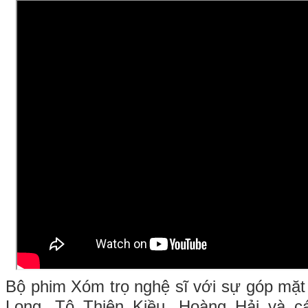
Bộ phim Xóm trọ nghệ sĩ với sự góp mặt
Long, Tô Thiên Kiều, Hoàng Hải và cá