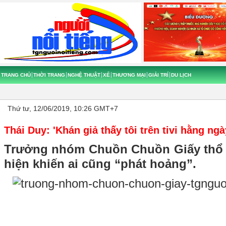
TRANG CHỦ
THỜI TRANG
NGHỆ THUẬT
XẾ
THƯƠNG MẠI
GIẢI TRÍ
DU LỊCH
Thứ tư, 12/06/2019, 10:26 GMT+7
Thái Duy: 'Khán giả thấy tôi trên tivi hằng ngà
Trưởng nhóm Chuồn Chuồn Giấy thổ 
hiện khiến ai cũng “phát hoảng”.