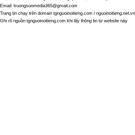
Email:
truongsonmedia365@gmail.com
Trang tin chạy trên domain
tgnguoinoitieng.com
/
nguoinoitieng.net.vn
Ghi rõ nguồn
tgnguoinoitieng.com
khi lấy thông tin từ website này