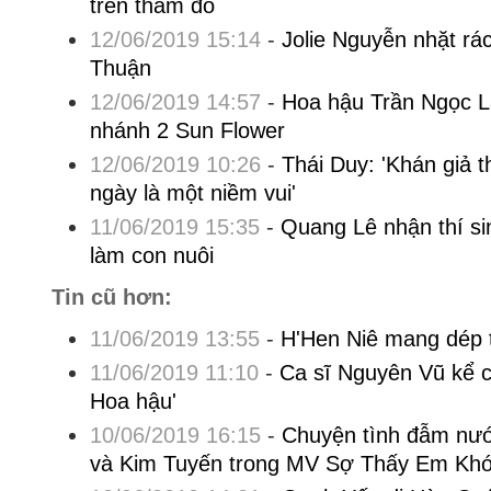
trên thảm đỏ
12/06/2019 15:14
-
Jolie Nguyễn nhặt rác
Thuận
12/06/2019 14:57
-
Hoa hậu Trần Ngọc La
nhánh 2 Sun Flower
12/06/2019 10:26
-
Thái Duy: 'Khán giả th
ngày là một niềm vui'
11/06/2019 15:35
-
Quang Lê nhận thí sin
làm con nuôi
Tin cũ hơn:
11/06/2019 13:55
-
H'Hen Niê mang dép 
11/06/2019 11:10
-
Ca sĩ Nguyên Vũ kể c
Hoa hậu'
10/06/2019 16:15
-
Chuyện tình đẫm nư
và Kim Tuyến trong MV Sợ Thấy Em Kh