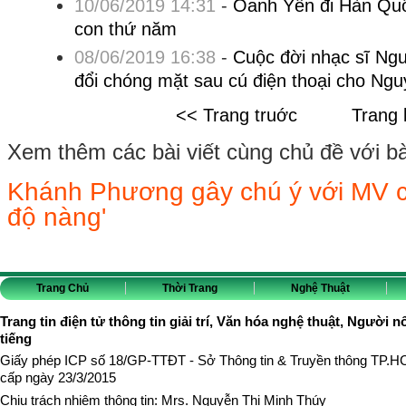
10/06/2019 14:31
-
Oanh Yến đi Hàn Quố
con thứ năm
08/06/2019 16:38
-
Cuộc đời nhạc sĩ Ng
đổi chóng mặt sau cú điện thoại cho Ng
<< Trang truớc
Trang 
Xem thêm các bài viết cùng chủ đề với bài 
Khánh Phương gây chú ý với MV c
độ nàng'
Trang Chủ
Thời Trang
Nghệ Thuật
Trang tin điện tử thông tin giải trí, Văn hóa nghệ thuật, Người n
tiếng
Giấy phép ICP số 18/GP-TTĐT - Sở Thông tin & Truyền thông TP.
cấp ngày 23/3/2015
Chịu trách nhiệm thông tin: Mrs. Nguyễn Thị Minh Thúy