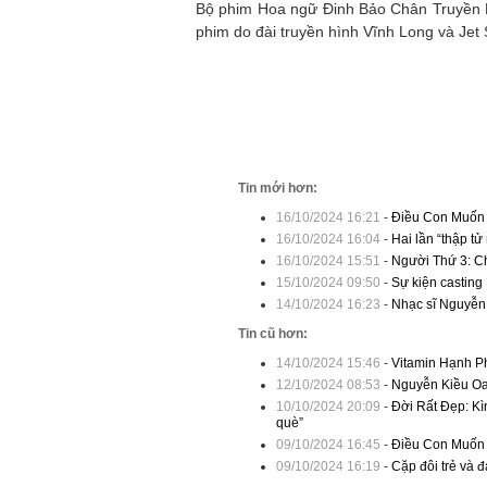
Bộ phim Hoa ngữ Đinh Bảo Chân Truyền K
phim do đài truyền hình Vĩnh Long và Jet 
Tin mới hơn:
16/10/2024 16:21
-
Điều Con Muốn N
16/10/2024 16:04
-
Hai lần “thập t
16/10/2024 15:51
-
Người Thứ 3: Ch
15/10/2024 09:50
-
Sự kiện casting
14/10/2024 16:23
-
Nhạc sĩ Nguyễn 
Tin cũ hơn:
14/10/2024 15:46
-
Vitamin Hạnh Ph
12/10/2024 08:53
-
Nguyễn Kiều Oanh
10/10/2024 20:09
-
Đời Rất Đẹp: Kì
què”
09/10/2024 16:45
-
Điều Con Muốn N
09/10/2024 16:19
-
Cặp đôi trẻ và 