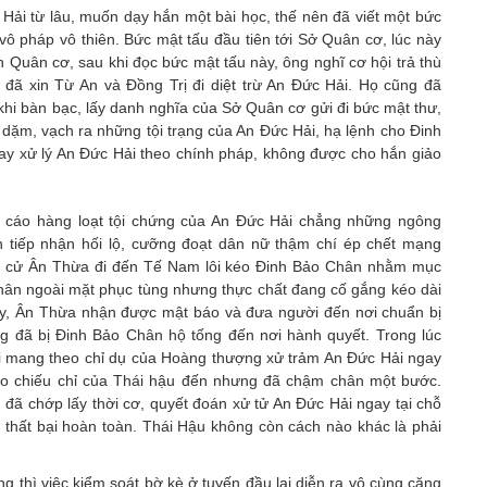
ải từ lâu, muốn dạy hắn một bài học, thế nên đã viết một bức
i vô pháp vô thiên. Bức mật tấu đầu tiên tới Sở Quân cơ, lúc này
 Quân cơ, sau khi đọc bức mật tấu này, ông nghĩ cơ hội trả thù
 đã xin Từ An và Đồng Trị đi diệt trừ An Đức Hải. Họ cũng đã
 khi bàn bạc, lấy danh nghĩa của Sở Quân cơ gửi đi bức mật thư,
dặm, vạch ra những tội trạng của An Đức Hải, hạ lệnh cho Đinh
ay xử lý An Đức Hải theo chính pháp, không được cho hắn giảo
ố cáo hàng loạt tội chứng của An Đức Hải chẳng những ngông
 tiếp nhận hối lộ, cưỡng đoạt dân nữ thậm chí ép chết mạng
ho cử Ân Thừa đi đến Tế Nam lôi kéo Đinh Bảo Chân nhằm mục
Chân ngoài mặt phục tùng nhưng thực chất đang cố gắng kéo dài
 này, Ân Thừa nhận được mật báo và đưa người đến nơi chuẩn bị
 đã bị Đinh Bảo Chân hộ tống đến nơi hành quyết. Trong lúc
nơi mang theo chỉ dụ của Hoàng thượng xử trảm An Đức Hải ngay
eo chiếu chỉ của Thái hậu đến nhưng đã chậm chân một bước.
đã chớp lấy thời cơ, quyết đoán xử tử An Đức Hải ngay tại chỗ
 thất bại hoàn toàn. Thái Hậu không còn cách nào khác là phải
g thì việc kiểm soát bờ kè ở tuyến đầu lại diễn ra vô cùng căng