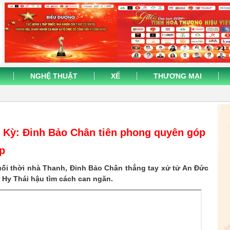
NGHỆ THUẬT
XẾ
THƯƠNG MẠI
 Kỳ: Đinh Bảo Chân tiên phong quyên góp
ập
 cuối thời nhà Thanh, Đinh Bảo Chân thẳng tay xử tử An Đức
ừ Hy Thái hậu tìm cách can ngăn.