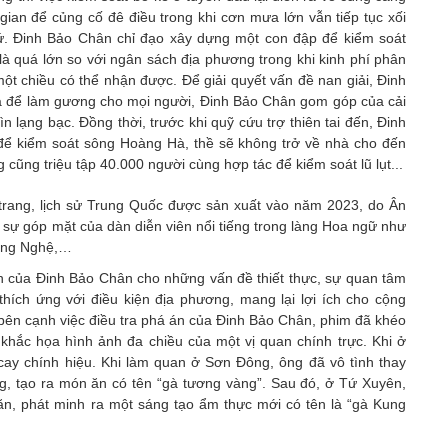
gian để củng cố đê điều trong khi cơn mưa lớn vẫn tiếp tục xối
thứ. Đinh Bảo Chân chỉ đạo xây dựng một con đập để kiểm soát
là quá lớn so với ngân sách địa phương trong khi kinh phí phân
một chiều có thể nhận được. Để giải quyết vấn đề nan giải, Đinh
à để làm gương cho mọi người, Đinh Bảo Chân gom góp của cải
 lạng bạc. Đồng thời, trước khi quỹ cứu trợ thiên tai đến, Đinh
 để kiểm soát sông Hoàng Hà, thề sẽ không trở về nhà cho đến
 cũng triệu tập 40.000 người cùng hợp tác để kiểm soát lũ lụt...
trang, lịch sử Trung Quốc được sản xuất vào năm 2023, do Ân
 sự góp mặt của dàn diễn viên nổi tiếng trong làng Hoa ngữ như
ương Nghệ,…
n của Đinh Bảo Chân cho những vấn đề thiết thực, sự quan tâm
hích ứng với điều kiện địa phương, mang lại lợi ích cho cộng
 bên cạnh việc điều tra phá án của Đinh Bảo Chân, phim đã khéo
khắc họa hình ảnh đa chiều của một vị quan chính trực. Khi ở
cay chính hiệu. Khi làm quan ở Sơn Đông, ông đã vô tình thay
 tạo ra món ăn có tên “gà tương vàng”. Sau đó, ở Tứ Xuyên,
ăn, phát minh ra một sáng tạo ẩm thực mới có tên là “gà Kung