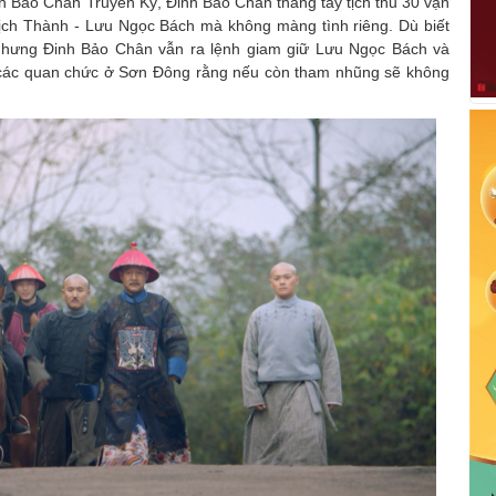
h Bảo Chân Truyền Kỳ, Đinh Bảo Chân thẳng tay tịch thu 30 vạn
Lịch Thành - Lưu Ngọc Bách mà không màng tình riêng. Dù biết
 nhưng Đinh Bảo Chân vẫn ra lệnh giam giữ Lưu Ngọc Bách và
 các quan chức ở Sơn Đông rằng nếu còn tham nhũng sẽ không