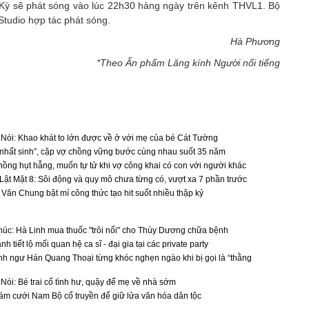
ỳ sẽ phát sóng vào lúc 22h30 hàng ngày trên kênh THVL1. Bộ
Studio hợp tác phát sóng.
Hà Phương
*Theo Ấn phẩm Lăng kính Người nổi tiếng
ói: Khao khát to lớn được về ở với mẹ của bé Cát Tường
ử nhất sinh”, cặp vợ chồng vững bước cùng nhau suốt 35 năm
ồng hụt hẫng, muốn tự tử khi vợ công khai có con với người khác
 Lật Mặt 8: Sôi động và quy mô chưa từng có, vượt xa 7 phần trước
Văn Chung bật mí công thức tạo hit suốt nhiều thập kỷ
úc: Hà Linh mua thuốc "trôi nổi" cho Thùy Dương chữa bệnh
 tiết lộ mối quan hệ ca sĩ - đại gia tại các private party
nh ngư Hán Quang Thoại từng khóc nghẹn ngào khi bị gọi là “thằng
ói: Bé trai cố tình hư, quậy để mẹ về nhà sớm
đám cưới Nam Bộ cổ truyền để giữ lửa văn hóa dân tộc