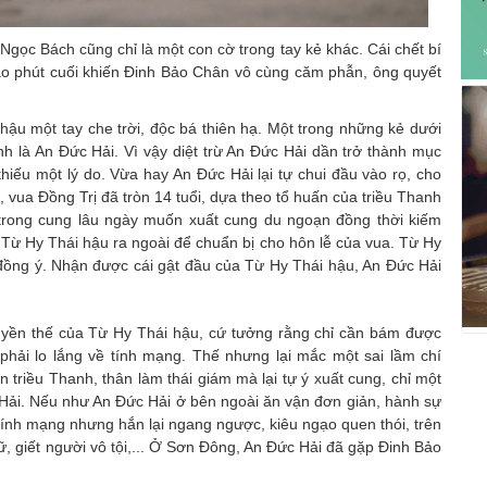
ọc Bách cũng chỉ là một con cờ trong tay kẻ khác. Cái chết bí
o phút cuối khiến Đinh Bảo Chân vô cùng căm phẫn, ông quyết
 hậu một tay che trời, độc bá thiên hạ. Một trong những kẻ dưới
h là An Đức Hải. Vì vậy diệt trừ An Đức Hải dần trở thành mục
thiếu một lý do. Vừa hay An Đức Hải lại tự chui đầu vào rọ, cho
 vua Đồng Trị đã tròn 14 tuổi, dựa theo tổ huấn của triều Thanh
ở trong cung lâu ngày muốn xuất cung du ngoạn đồng thời kiếm
in Từ Hy Thái hậu ra ngoài để chuẩn bị cho hôn lễ của vua. Từ Hy
 đồng ý. Nhận được cái gật đầu của Từ Hy Thái hậu, An Đức Hải
yền thế của Từ Hy Thái hậu, cứ tưởng rằng chỉ cần bám được
phải lo lắng về tính mạng. Thế nhưng lại mắc một sai lầm chí
n triều Thanh, thân làm thái giám mà lại tự ý xuất cung, chỉ một
 Hải. Nếu như An Đức Hải ở bên ngoài ăn vận đơn giản, hành sự
 tính mạng nhưng hắn lại ngang ngược, kiêu ngạo quen thói, trên
nữ, giết người vô tội,... Ở Sơn Đông, An Đức Hải đã gặp Đinh Bảo