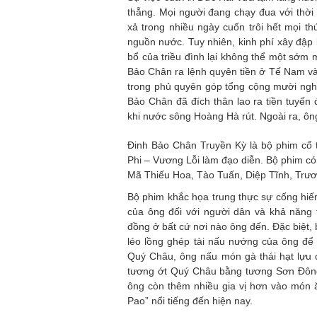
thẳng. Mọi người đang chạy đua với thời 
xả trong nhiều ngày cuốn trôi hết mọi 
nguồn nước. Tuy nhiên, kinh phí xây đập 
bổ của triều đình lại không thể một sớm 
Bảo Chân ra lệnh quyên tiền ở Tế Nam v
trong phủ quyên góp tổng cộng mười nghìn
Bảo Chân đã đích thân lao ra tiền tuyến
khi nước sông Hoàng Hà rút. Ngoài ra, ông
Đinh Bảo Chân Truyền Kỳ là bộ phim cổ 
Phi – Vương Lỗi làm đạo diễn. Bộ phim có
Mã Thiếu Hoa, Tào Tuấn, Diệp Tĩnh, Tr
Bộ phim khắc họa trung thực sự cống hiế
của ông đối với người dân và khả năng t
đồng ở bất cứ nơi nào ông đến. Đặc biệt,
léo lồng ghép tài nấu nướng của ông để 
Quý Châu, ông nấu món gà thái hạt lựu 
tương ớt Quý Châu bằng tương Sơn Đông,
ông còn thêm nhiều gia vị hơn vào món 
Pao” nổi tiếng đến hiện nay.