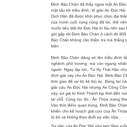
Đinh Bảo Chân đã thấy ngứa mắt An Đức H
mật tấu tới triều đình, tố giác An Đức Hả
Dịch Hân đã được khôi phục chức đại thần
của mình cuối cùng cũng đã tới, thế nên
muốn tiêu diệt An Đức Hải từ lâu nên sau
gửi gấp tới Đinh Bảo Chân ở cách đó 800 
Bảo Chân không cần thẩm tra mà thẳng t
biện.
Đinh Bảo Chân dâng sớ lên triều đình t
nghênh phô trương, mà còn ngang nhiên
người. Ngay lập tức, Từ Hy Thái Hậu c
đích giải vây cho An Đức Hải. Đinh Bảo 
thời gian để xử tội kẻ thủ ác. Đúng lúc
giải cứu An Đức Hải nhưng An Công Công
này, sứ giả từ Kinh Thành kịp thời đến 
tại chỗ. Cùng lúc đó, Ân Thừa mang th
Vào thời điểm quan trọng, Đinh Bảo Chân 
khiến cho kế hoạch giải cứu của Ân Thừa
từ bỏ và không theo đuổi sự việc nữa...
Sự việc của An Đức Hải vừa tạm lắng xuốn