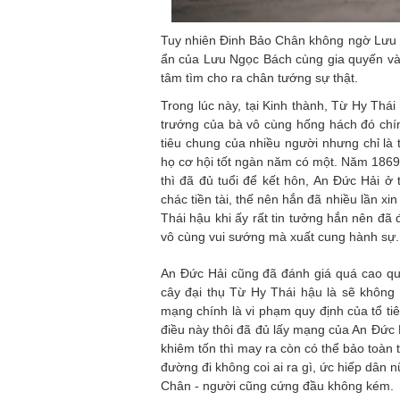
Tuy nhiên Đinh Bảo Chân không ngờ Lưu Ng
ẩn của Lưu Ngọc Bách cùng gia quyến và
tâm tìm cho ra chân tướng sự thật.
Trong lúc này, tại Kinh thành, Từ Hy Thái
trướng của bà vô cùng hống hách đó chín
tiêu chung của nhiều người nhưng chỉ là 
họ cơ hội tốt ngàn năm có một. Năm 1869,
thì đã đủ tuổi để kết hôn, An Đức Hải 
chác tiền tài, thế nên hắn đã nhiều lần x
Thái hậu khi ấy rất tin tưởng hắn nên đã
vô cùng vui sướng mà xuất cung hành sự.
An Đức Hải cũng đã đánh giá quá cao qu
cây đại thụ Từ Hy Thái hậu là sẽ không 
mạng chính là vi phạm quy định của tổ tiê
điều này thôi đã đủ lấy mạng của An Đức
khiêm tốn thì may ra còn có thể bảo toàn
đường đi không coi ai ra gì, ức hiếp dân 
Chân - người cũng cứng đầu không kém.