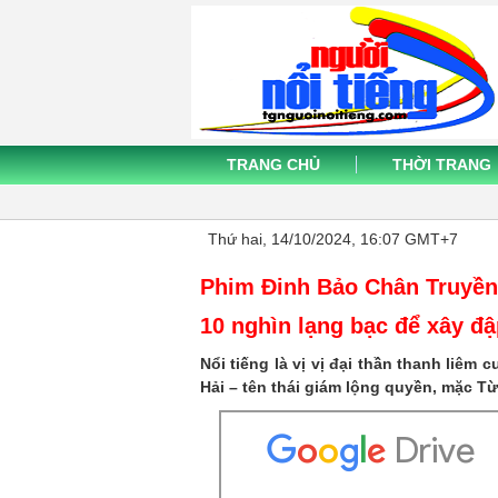
width="640"
height="480"
allow="autoplay">
</iframe>
TRANG CHỦ
THỜI TRANG
Thứ hai, 14/10/2024, 16:07 GMT+7
Phim Đinh Bảo Chân Truyền
10 nghìn lạng bạc để xây đ
Nổi tiếng là vị vị đại thần thanh liêm
Hải – tên thái giám lộng quyền, mặc T