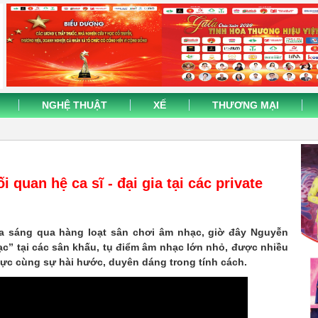
NGHỆ THUẬT
XẾ
THƯƠNG MẠI
 quan hệ ca sĩ - đại gia tại các private
ỏa sáng qua hàng loạt sân chơi âm nhạc, giờ đây Nguyễn
c” tại các sân khấu, tụ điểm âm nhạc lớn nhỏ, được nhiều
lực cùng sự hài hước, duyên dáng trong tính cách.