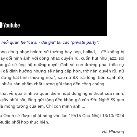
mối quan hệ “ca sĩ - đại gia” tại các “private party”:
ng dòng nhạc bolero sở trường hay pop, ballad,... để không bị
hay đổi hình ảnh với dòng nhạc quyến rũ, cuốn hút như jazz, sôi
án giả sẽ ủng hộ những quyết định về con đường phát triển sự
tôi đã định hướng nhưng sẽ nâng cấp hơn, trở nên quyến rũ, nữ
 đứng hát bình thường nữa”, sao nữ 9X trải lòng. Bên cạnh đó,
m nhiều sản phẩm chất lượng gửi tặng đến công chúng.
thật về quá trình và quan điểm hoạt động nghệ thuật của mình,
ây phút sâu lắng gửi tặng đến khán giả của Đời Nghệ Sỹ qua
 là mộng tưởng của em, Chỉ còn mình anh,...
ều Oanh sẽ được phát sóng vào lúc 19h15 Chủ Nhật 13/10/2024
tudio phối hợp thực hiện.
Hà Phương