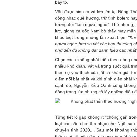
bày tỏ.
Vốn được sinh ra và lớn lên tại Đồng Th
dòng nhạc quê hương, trữ tình bolero hay
tương đối “kén người nghe”. Thế nhưng, 
lực, giọng ca gốc Nam bộ thấy may mắn v
khác biệt trong những lần xuất hiện:
“Khi 
người nghe hơn so với các bạn thi cùng nh
nhớ đến dù không đạt danh hiệu cao nhất”
Chọn cách không phát triển theo dòng nh
nhiều khó khăn, vất vả trong suốt quá tr
theo sự yêu thích của tất cả khán giả, t
điểm nổi bật nhất và khi trình diễn phải 
cạnh đó, Nguyễn Kiều Oanh cũng không t
đồng trang lứa nhưng cô lấy những điều đó
Từng tiết lộ gặp không ít “chông gai” tr
loạt các sân chơi âm nhạc như Ngôi sao
chuyện tình 2020,... Sau một khoảng th
thậm chí cô hiện đang là gương mặt “oan