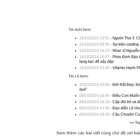
Tin mới hơn:
16/10/2024 15:51
-
Người Thứ 3: Ch
15/10/2024 09:50
-
Sự kiện casting
14/10/2024 16:23
-
Nhạc sĩ Nguyễn 
14/10/2024 16:07
-
Phim Đinh Bảo 
lạng bạc để xây đập
14/10/2024 15:46
-
Vitamin Hạnh Ph
Tin cũ hơn:
10/10/2024 20:09
-
Đời Rất Đẹp: Kì
què”
09/10/2024 16:45
-
Điều Con Muốn N
09/10/2024 16:19
-
Cặp đôi trẻ và 
09/10/2024 15:56
-
Đạo diễn Lê Hoà
08/10/2024 09:29
-
Câu Chuyện Cuộc
<< Tr
Xem thêm các bài viết cùng chủ đề với bài 