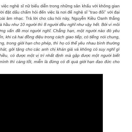
việc nghệ sĩ nữ biểu diễn trong những sân khấu với không gian
i đặt dấu chấm hỏi đến việc là nơi để nghệ sĩ “trao đổi” với đại
oài âm nhạc. Trả lời cho câu hỏi này, Nguyễn Kiều Oanh thẳng
và hầu như 10 người thì 8 người đều nghĩ như vậy hết. Bởi vì môi
ững vấn đề mọi người nghĩ. Chẳng hạn, một người nào đó yêu
n, khi cả hai đồng điệu trong cách giao tiếp, có tiếng nói chung,
ng, trong giới hạn cho phép, thì họ có thể yêu nhau bình thường
để hát, gởi tặng cho các anh chị khán giả và không có suy nghĩ gì
hiều, có được một vị trí nhất định mà gặp được một người biết
mình thì càng tốt, miễn là đừng có đi quá giới hạn đạo đức cho