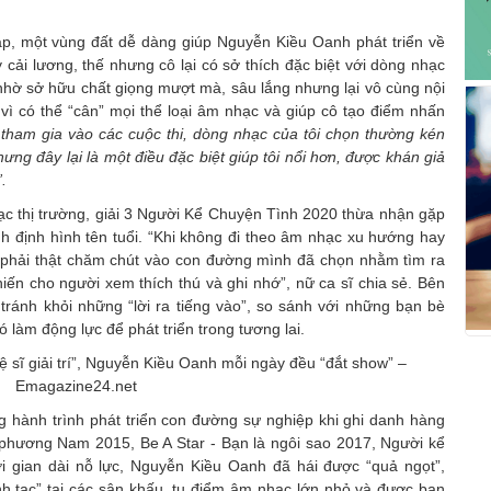
áp, một vùng đất dễ dàng giúp Nguyễn Kiều Oanh phát triển về
 cải lương, thế nhưng cô lại có sở thích đặc biệt với dòng nhạc
nhờ sở hữu chất giọng mượt mà, sâu lắng nhưng lại vô cùng nội
ì có thể “cân” mọi thể loại âm nhạc và giúp cô tạo điểm nhấn
tham gia vào các cuộc thi, dòng nhạc của tôi chọn thường kén
ưng đây lại là một điều đặc biệt giúp tôi nổi hơn, được khán giả
.
ạc thị trường, giải 3 Người Kể Chuyện Tình 2020 thừa nhận gặp
ình định hình tên tuổi. “Khi không đi theo âm nhạc xu hướng hay
ôi phải thật chăm chút vào con đường mình đã chọn nhằm tìm ra
khiến cho người xem thích thú và ghi nhớ”, nữ ca sĩ chia sẻ. Bên
ránh khỏi những “lời ra tiếng vào”, so sánh với những bạn bè
 làm động lực để phát triển trong tương lai.
ong hành trình phát triển con đường sự nghiệp khi ghi danh hàng
 phương Nam 2015, Be A Star - Bạn là ngôi sao 2017, Người kể
ời gian dài nỗ lực, Nguyễn Kiều Oanh đã hái được “quả ngọt”,
h tạc” tại các sân khấu, tụ điểm âm nhạc lớn nhỏ và được bạn