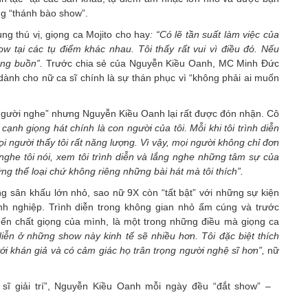
ng “thánh bào show”.
ng thú vị, giọng ca Mojito cho hay
: “Có lẽ tần suất làm việc của
how tại các tụ điểm khác nhau. Tôi thấy rất vui vì điều đó. Nếu
áng buồn”.
Trước chia sẻ của Nguyễn Kiều Oanh, MC Minh Đức
ành cho nữ ca sĩ chính là sự thán phục vì “không phải ai muốn
người nghe” nhưng Nguyễn Kiều Oanh lại rất được đón nhận. Cô
n cạnh giọng hát chính là con người của tôi. Mỗi khi tôi trình diễn
i người thấy tôi rất năng lượng. Vì vậy, mọi người không chỉ đơn
ghe tôi nói, xem tôi trình diễn và lắng nghe những tâm sự của
ững thể loại chứ không riêng những bài hát mà tôi thích”.
ững sân khấu lớn nhỏ, sao nữ 9X còn “tất bật” với những sự kiện
anh nghiệp. Trình diễn trong không gian nhỏ ấm cúng và trước
mến chất giọng của mình, là một trong những điều mà giọng ca
iễn ở những show này kinh tế sẽ nhiều hơn. Tôi đặc biệt thích
i khán giả và có cảm giác họ trân trọng người nghệ sĩ hơn”,
nữ