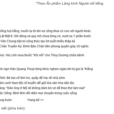
*Theo Ấn phẩm Lăng kính Người nổi tiếng
ồng hụt hẫng, muốn tự tử khi vợ công khai có con với người khác
 Lật Mặt 8: Sôi động và quy mô chưa từng có, vượt xa 7 phần trước
Văn Chung bật mí công thức tạo hit suốt nhiều thập kỷ
Chân Truyền Kỳ: Đinh Bảo Chân tiên phong quyên góp 10 nghìn
úc: Hà Linh mua thuốc "trôi nổi" cho Thùy Dương chữa bệnh
nh ngư Hán Quang Thoại từng khóc nghẹn ngào khi bị gọi là “thằng
ói: Bé trai cố tình hư, quậy để mẹ về nhà sớm
đám cưới Nam Bộ cổ truyền để giữ lửa văn hóa dân tộc
ng: “Đàn ông ở Mỹ sẽ không dám bỏ vợ để theo thợ làm nail”
 Sống: Bình tĩnh đối diện mọi chuyện trong cuộc sống
ang truớc
Trang kế >>
viết (phía trên):