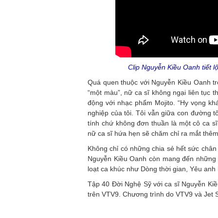
Clip Nguyễn Kiều Oanh tiết lộ 
Quá quen thuộc với Nguyễn Kiều Oanh tro
“một màu”, nữ ca sĩ không ngại liên tục t
động với nhạc phẩm Mojito. “Hy vọng kh
nghiệp của tôi. Tôi vẫn giữa con đường 
tính chứ không đơn thuần là một cô ca sĩ
nữ ca sĩ hứa hẹn sẽ chăm chỉ ra mắt thê
Không chỉ có những chia sẻ hết sức chân 
Nguyễn Kiều Oanh còn mang đến những gi
loạt ca khúc như Dòng thời gian, Yêu anh
Tập 40 Đời Nghệ Sỹ với ca sĩ Nguyễn Ki
trên VTV9. Chương trình do VTV9 và Jet S