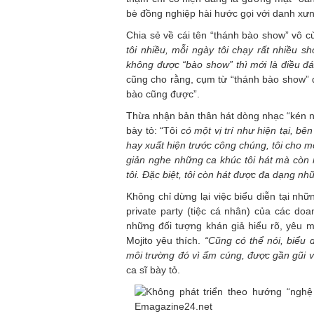
bè đồng nghiệp hài hước gọi với danh xư
Chia sẻ về cái tên “thánh bào show” vô cù
tôi nhiều, mỗi ngày tôi chạy rất nhiều s
không được “bào show” thì mới là điều đ
cũng cho rằng, cụm từ “thánh bào show” d
bào cũng được”.
Thừa nhận bản thân hát dòng nhạc “kén 
bày tỏ: “Tôi
có một vị trí như hiện tại, bê
hay xuất hiện trước công chúng, tôi cho mọ
giản nghe những ca khúc tôi hát mà còn n
tôi. Đặc biệt, tôi còn hát được đa dạng nh
Không chỉ dừng lại việc biểu diễn tại nh
private party (tiệc cá nhân) của các do
những đối tượng khán giả hiểu rõ, yêu 
Mojito yêu thích.
“Cũng có thể nói, biểu d
môi trường đó vì ấm cúng, được gần gũi vớ
ca sĩ bày tỏ.