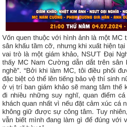
Vốn quen thuộc với hình ảnh là một MC t
sân khấu tầm cỡ, nhưng khi xuất hiện tạ
vai trò là một giám khảo, NSƯT Đại Nghĩ
thấy MC Nam Cường dẫn dắt trên sân 
nghề”. “Bởi khi làm MC, tôi điều phối đ
đặc biệt có thể lên tiếng bảo vệ thí sinh n
ở vị trí ban giám khảo sẽ mang tâm thế 
đi nhiều những suy nghĩ, quan điểm cá
khách quan nhất vì nếu đặt cảm xúc cá n
không giữ được sự công tâm. Tuy nhiên, d
vẫn biết mình đang làm gì để đúng với v