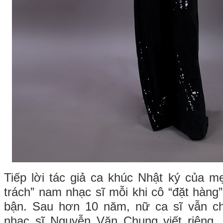
Tiếp lời tác giả ca khúc Nhật ký của 
trách” nam nhạc sĩ mỗi khi cô “đặt hàng
bận. Sau hơn 10 năm, nữ ca sĩ vẫn c
nhạc sĩ Nguyễn Văn Chung viết riêng.