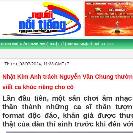
TRANG CHỦ
THỜI TRANG
NGHỆ THUẬT
XẾ
THƯƠNG MẠI
GIẢI TRÍ
DU LỊCH
Thứ tư, 03/07/2024, 11:38 GMT+7
Nhật Kim Anh trách Nguyễn Văn Chung thườn
viết ca khúc riêng cho cô
Lần đầu tiên, một sân chơi âm nhạ
thân thành những ca sĩ thần tượ
format độc đáo, khán giả được thư
thật của dàn thí sinh trước khi đến v