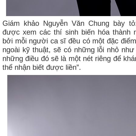
Giám khảo Nguyễn Văn Chung bày tỏ:
được xem các thí sinh biến hóa thành n
bởi mỗi người ca sĩ đều có một đặc điểm 
ngoài kỹ thuật, sẽ có những lỗi nhỏ nh
những điều đó sẽ là một nét riêng để kh
thể nhận biết được liền”.