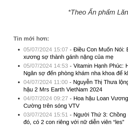
*Theo Ấn phẩm Lăng
Tin mới hơn:
05/07/2024 15:07
-
Điều Con Muốn Nói: B
xương sợ thành gánh nặng của mẹ
05/07/2024 14:53
-
Vitamin Hạnh Phúc: 
Ngân sợ đến phòng khám nha khoa để k
04/07/2024 11:00
-
Nguyễn Thị Thưa lộng
hậu 2 Mrs Earth VietNam 2024
04/07/2024 09:27
-
Hoa hậu Loan Vương
Cường trên sóng VTV
03/07/2024 15:51
-
Người Thứ 3: Chồng 
đó, có 2 con riêng với nữ diễn viên “les”