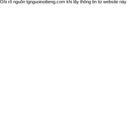
Ghi rõ nguồn
tgnguoinoitieng.com
khi lấy thông tin từ website này