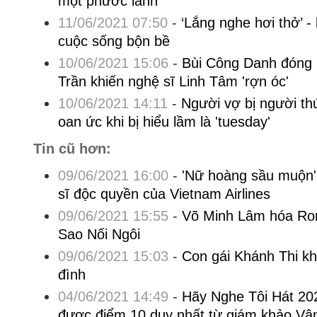
một phước lành
11/06/2021 07:50
-
‘Lắng nghe hơi thở’ -
cuộc sống bộn bề
10/06/2021 15:06
-
Bùi Công Danh đóng 
Trần khiến nghệ sĩ Linh Tâm 'rợn óc'
10/06/2021 14:11
-
Người vợ bị người t
oan ức khi bị hiểu lầm là 'tuesday'
Tin cũ hơn:
09/06/2021 16:00
-
'Nữ hoàng sầu muộn' 
sĩ độc quyền của Vietnam Airlines
09/06/2021 15:55
-
Võ Minh Lâm hóa Rom
Sao Nối Ngôi
09/06/2021 15:03
-
Con gái Khánh Thi kh
đình
04/06/2021 14:49
-
Hãy Nghe Tôi Hát 20
được điểm 10 duy nhất từ giám khảo Vâ