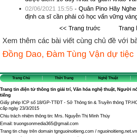
02/06/2021 15:55
-
Quân Pino Hãy Nghe 
định ca sĩ cần phải có học vấn vững vàn
<< Trang truớc
Trang 
Xem thêm các bài viết cùng chủ đề với bài 
Đồng Dao, Đàm Tùng Vận dự tiệc
Trang Chủ
Thời Trang
Nghệ Thuật
Trang tin điện tử thông tin giải trí, Văn hóa nghệ thuật, Người n
tiếng
Giấy phép ICP số 18/GP-TTĐT - Sở Thông tin & Truyền thông TP.
cấp ngày 23/3/2015
Chịu trách nhiệm thông tin: Mrs. Nguyễn Thị Minh Thúy
Email:
truongsonmedia365@gmail.com
Trang tin chạy trên domain
tgnguoinoitieng.com
/
nguoinoitieng.net.vn