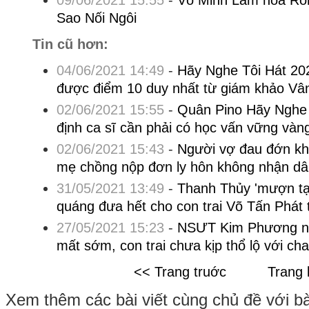
09/06/2021 15:55
-
Võ Minh Lâm hóa Rom
Sao Nối Ngôi
Tin cũ hơn:
04/06/2021 14:49
-
Hãy Nghe Tôi Hát 20
được điểm 10 duy nhất từ giám khảo Vâ
02/06/2021 15:55
-
Quân Pino Hãy Nghe 
định ca sĩ cần phải có học vấn vững vàn
02/06/2021 15:43
-
Người vợ đau đớn khi
mẹ chồng nộp đơn ly hôn không nhận dâ
31/05/2021 13:49
-
Thanh Thủy 'mượn tạ
quáng đưa hết cho con trai Võ Tấn Phát 
27/05/2021 15:23
-
NSƯT Kim Phương nh
mất sớm, con trai chưa kịp thổ lộ với cha
<< Trang truớc
Trang 
Xem thêm các bài viết cùng chủ đề với bài 