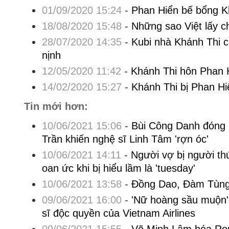
01/09/2020 15:24
-
Phan Hiển bế bổng K
18/08/2020 15:48
-
Những sao Việt lấy c
28/07/2020 14:35
-
Kubi nhà Khánh Thi 
nịnh
12/05/2020 11:42
-
Khánh Thi hôn Phan H
14/02/2020 15:27
-
Khánh Thi bị Phan Hi
Tin mới hơn:
10/06/2021 15:06
-
Bùi Công Danh đóng 
Trần khiến nghệ sĩ Linh Tâm 'rợn óc'
10/06/2021 14:11
-
Người vợ bị người t
oan ức khi bị hiểu lầm là 'tuesday'
10/06/2021 13:58
-
Đồng Dao, Đàm Tùng 
09/06/2021 16:00
-
'Nữ hoàng sầu muộn' 
sĩ độc quyền của Vietnam Airlines