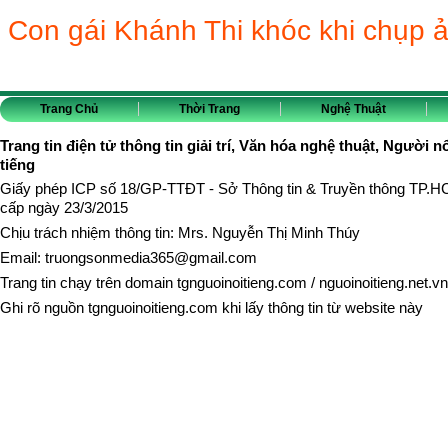
Con gái Khánh Thi khóc khi chụp ả
Trang Chủ
Thời Trang
Nghệ Thuật
Trang tin điện tử thông tin giải trí, Văn hóa nghệ thuật, Người n
tiếng
Giấy phép ICP số 18/GP-TTĐT - Sở Thông tin & Truyền thông TP.
cấp ngày 23/3/2015
Chịu trách nhiệm thông tin: Mrs. Nguyễn Thị Minh Thúy
Email:
truongsonmedia365@gmail.com
Trang tin chạy trên domain
tgnguoinoitieng.com
/
nguoinoitieng.net.vn
Ghi rõ nguồn
tgnguoinoitieng.com
khi lấy thông tin từ website này