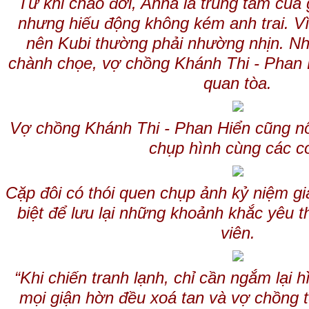
Từ khi chào đời, Anna là trung tâm của g
nhưng hiếu động không kém anh trai. V
nên Kubi thường phải nhường nhịn. Nh
chành chọe, vợ chồng Khánh Thi - Phan 
quan tòa.
Vợ chồng Khánh Thi - Phan Hiển cũng nô
chụp hình cùng các c
Cặp đôi có thói quen chụp ảnh kỷ niệm gi
biệt để lưu lại những khoảnh khắc yêu 
viên.
“Khi chiến tranh lạnh, chỉ cần ngắm lại 
mọi giận hờn đều xoá tan và vợ chồng 