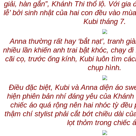
giải, hàn gắn”, Khánh Thi thổ lộ. Với gia 
lễ’ bởi sinh nhật của hai con đều vào mù
Kubi tháng 7.
Anna thường rất hay ‘bắt nạt’, tranh gi
nhiều lần khiến anh trai bật khóc, chạy 
cãi cọ, trước ống kính, Kubi luôn tìm cá
chụp hình.
Điều đặc biệt, Kubi và Anna diện áo sw
hiện phiên bản nhí đáng yêu của Khánh
chiếc áo quá rộng nên hai nhóc tỳ đều 
thậm chí stylist phải cắt bớt chiều dài c
lọt thỏm trong chiếc 