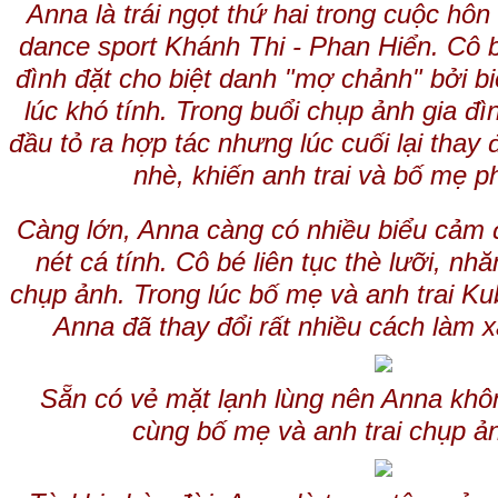
Anna là trái ngọt thứ hai trong cuộc hô
dance sport Khánh Thi - Phan Hiển. Cô 
đình đặt cho biệt danh "mợ chảnh" bởi bi
lúc khó tính. Trong buổi chụp ảnh gia đ
đầu tỏ ra hợp tác nhưng lúc cuối lại thay 
nhè, khiến anh trai và bố mẹ p
Càng lớn, Anna càng có nhiều biểu cảm 
nét cá tính. Cô bé liên tục thè lưỡi, nhă
chụp ảnh. Trong lúc bố mẹ và anh trai Ku
Anna đã thay đổi rất nhiều cách làm x
Sẵn có vẻ mặt lạnh lùng nên Anna khôn
cùng bố mẹ và anh trai chụp ả