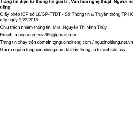
Trang tin điện tử thông tin giải trí, Văn hóa nghệ thuật, Người n
tiếng
Giấy phép ICP số 18/GP-TTĐT - Sở Thông tin & Truyền thông TP.
cấp ngày 23/3/2015
Chịu trách nhiệm thông tin: Mrs. Nguyễn Thị Minh Thúy
Email:
truongsonmedia365@gmail.com
Trang tin chạy trên domain
tgnguoinoitieng.com
/
nguoinoitieng.net.vn
Ghi rõ nguồn
tgnguoinoitieng.com
khi lấy thông tin từ website này