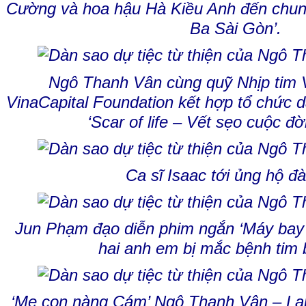
Cường và hoa hậu Hà Kiều Anh đến chung 
Ba Sài Gòn’.
Ngô Thanh Vân cùng quỹ Nhịp tim 
VinaCapital Foundation kết hợp tổ chức dạ
‘Scar of life – Vết sẹo cuộc đời
Ca sĩ
Isaac
tới ủng hộ đà
Jun Phạm
đạo diễn
phim
ngắn ‘Máy bay 
hai anh em bị mắc bệnh tim 
‘Mẹ con nàng Cám’ Ngô Thanh Vân –
La