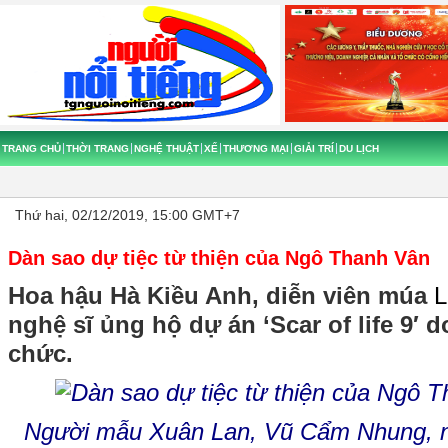
TRANG CHỦ
THỜI TRANG
NGHỆ THUẬT
XẾ
THƯƠNG MẠI
GIẢI TRÍ
DU LỊCH
Thứ hai, 02/12/2019, 15:00 GMT+7
Dàn sao dự tiệc từ thiện của Ngô Thanh Vân
Hoa hậu Hà Kiều Anh, diễn viên múa
L
nghệ sĩ ủng hộ dự án ‘Scar of life 9′ 
chức.
Người mẫu
Xuân Lan
,
Vũ Cẩm Nhung
, 