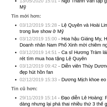
13/05/2020 15:01
-
Ngô Thanh Vân tập g
Mỹ
Tin mới hơn:
03/12/2019 15:28
-
Lệ Quyên và Hoài Lin
trong live show ở Mỹ
03/12/2019 15:00
-
Hoa hậu Giáng My, H
Doanh nhân Nam Phố Xinh mời chiêm n
03/12/2019 14:51
-
Ca sĩ Hương Tràm lái 
rét tìm mua hoa tặng Lệ Quyên
03/12/2019 09:42
-
Diễn viên Thùy Dương
đẹp hút hồn fan
02/12/2019 15:33
-
Dương Mịch khoe eo
Tin cũ hơn:
29/11/2019 15:14
-
Đạo diễn Lê Hoàng: 
dàng nhưng lại phá thai nhiều thứ 3 thế gi