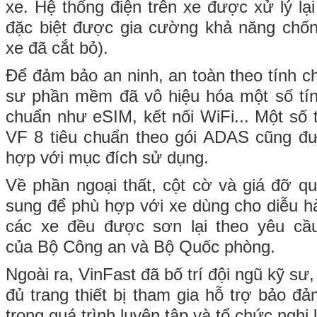
xe. Hệ thống điện trên xe được xử lý lại
đặc biệt được gia cường khả năng chố
xe đã cắt bỏ).
Để đảm bảo an ninh, an toàn theo tính ch
sư phần mềm đã vô hiệu hóa một số tín
chuẩn như eSIM, kết nối WiFi... Một số 
VF 8 tiêu chuẩn theo gói ADAS cũng đư
hợp với mục đích sử dụng.
Về phần ngoại thất, cột cờ và giá đỡ 
sung để phù hợp với xe dùng cho diễu hà
các xe đều được sơn lại theo yêu cầu
của Bộ Công an và Bộ Quốc phòng.
Ngoài ra, VinFast đã bố trí đội ngũ kỹ sư
đủ trang thiết bị tham gia hỗ trợ bảo đ
trong quá trình luyện tập và tổ chức nghi 