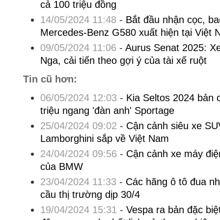
cả 100 triệu đồng
14/05/2024 11:48
-
Bắt đầu nhận cọc, ba
Mercedes-Benz G580 xuất hiện tại Việt
09/05/2024 11:06
-
Aurus Senat 2025: Xe
Nga, cải tiến theo gợi ý của tài xế ruột
Tin cũ hơn:
06/05/2024 12:03
-
Kia Seltos 2024 bản 
triệu ngang 'đàn anh' Sportage
25/04/2024 09:02
-
Cận cảnh siêu xe SUV
Lamborghini sắp về Việt Nam
24/04/2024 09:56
-
Cận cảnh xe máy điệ
của BMW
23/04/2024 11:33
-
Các hãng ô tô đua nh
cầu thị trường dịp 30/4
19/04/2024 15:31
-
Vespa ra bản đặc biệ