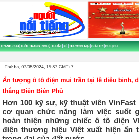
TRANG CHỦ
THỜI TRANG
NGHỆ THUẬT
XẾ
THƯƠNG MẠI
GIẢI TRÍ
DU LỊCH
Thứ ba, 07/05/2024, 15:37 GMT+7
Ấn tượng ô tô điện mui trần tại lễ diễu binh,
thắng Điện Biên Phủ
Hơn 100 kỹ sư, kỹ thuật viên VinFast
cơ quan chức năng làm việc suốt g
hoàn thiện những chiếc ô tô điện V
điện thương hiệu Việt xuất hiện ấn 
trọng đại của đất nước.