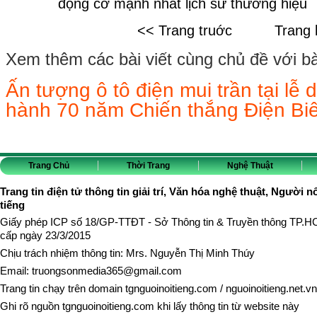
động cơ mạnh nhất lịch sử thương hiệu
<< Trang truớc
Trang 
Xem thêm các bài viết cùng chủ đề với bài 
Ấn tượng ô tô điện mui trần tại lễ d
hành 70 năm Chiến thắng Điện Bi
Trang Chủ
Thời Trang
Nghệ Thuật
Trang tin điện tử thông tin giải trí, Văn hóa nghệ thuật, Người n
tiếng
Giấy phép ICP số 18/GP-TTĐT - Sở Thông tin & Truyền thông TP.
cấp ngày 23/3/2015
Chịu trách nhiệm thông tin: Mrs. Nguyễn Thị Minh Thúy
Email:
truongsonmedia365@gmail.com
Trang tin chạy trên domain
tgnguoinoitieng.com
/
nguoinoitieng.net.vn
Ghi rõ nguồn
tgnguoinoitieng.com
khi lấy thông tin từ website này