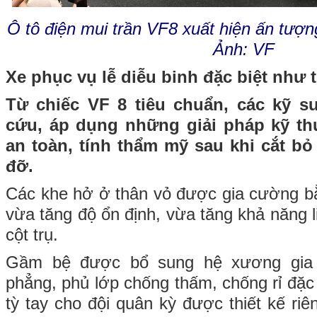
Ô tô điện mui trần VF8 xuất hiện ấn tượng
Ảnh: VF
Xe phục vụ lễ diễu binh đặc biệt như 
Từ chiếc VF 8 tiêu chuẩn, các kỹ s
cứu, áp dụng những giải pháp kỹ th
an toàn, tính thẩm mỹ sau khi cắt bỏ
đỡ.
Các khe hở ở thân vỏ được gia cường bằ
vừa tăng độ ổn định, vừa tăng khả năng l
cột trụ.
Gầm bệ được bổ sung hệ xương gia
phẳng, phủ lớp chống thấm, chống rỉ đặc 
tỳ tay cho đội quân kỳ được thiết kế riê