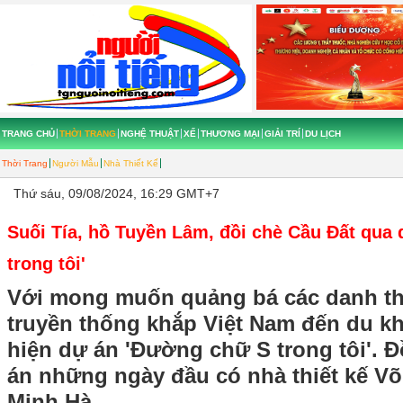
TRANG CHỦ
THỜI TRANG
NGHỆ THUẬT
XẾ
THƯƠNG MẠI
GIẢI TRÍ
DU LỊCH
Thời Trang
Người Mẫu
Nhà Thiết Kế
Thứ sáu, 09/08/2024, 16:29 GMT+7
Suối Tía, hồ Tuyền Lâm, đồi chè Cầu Đất qua
trong tôi'
Với mong muốn quảng bá các danh th
truyền thống khắp Việt Nam đến du k
hiện dự án 'Đường chữ S trong tôi'.
án những ngày đầu có nhà thiết kế V
Minh Hà.