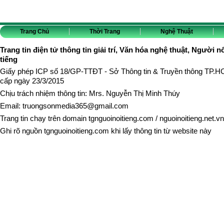
Trang Chủ
Thời Trang
Nghệ Thuật
Trang tin điện tử thông tin giải trí, Văn hóa nghệ thuật, Người n
tiếng
Giấy phép ICP số 18/GP-TTĐT - Sở Thông tin & Truyền thông TP.
cấp ngày 23/3/2015
Chịu trách nhiệm thông tin: Mrs. Nguyễn Thị Minh Thúy
Email:
truongsonmedia365@gmail.com
Trang tin chạy trên domain
tgnguoinoitieng.com
/
nguoinoitieng.net.vn
Ghi rõ nguồn
tgnguoinoitieng.com
khi lấy thông tin từ website này