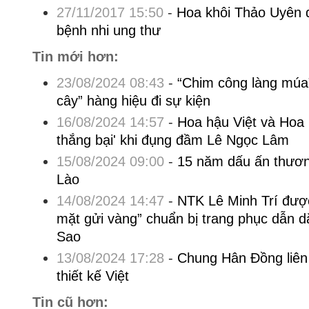
27/11/2017 15:50
-
Hoa khôi Thảo Uyên 
bệnh nhi ung thư
Tin mới hơn:
23/08/2024 08:43
-
“Chim công làng múa” 
cây” hàng hiệu đi sự kiện
16/08/2024 14:57
-
Hoa hậu Việt và Hoa 
thắng bại' khi đụng đầm Lê Ngọc Lâm
15/08/2024 09:00
-
15 năm dấu ấn thương
Lào
14/08/2024 14:47
-
NTK Lê Minh Trí đượ
mặt gửi vàng” chuẩn bị trang phục dẫn 
Sao
13/08/2024 17:28
-
Chung Hân Đồng liên
thiết kế Việt
Tin cũ hơn: